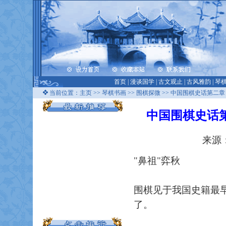
首页
|
漫谈国学
|
古文观止
|
古风雅韵
|
琴
当前位置：
主页
>>
琴棋书画
>>
围棋探微
>> 中国围棋史话第二
中国围棋史话
来源：
"鼻祖"弈秋
围棋见于我国史籍最
了。