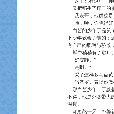
"这里头有道理。你
又把那生了疖子的脑
"我表哥，他讲这是
"啧，啧，你晓得好
白皙的少年于是笑了
下少年教会了他的；
有自己的聪明与骄傲
蝉声稍稍有了歇止
"好安静。"
"是咧。"
"采了这样多马齿苋
"当然罗。表扬你做
那白皙少年，于默想
不得，他是外婆带大
温暖。
却忽然一天，外婆就