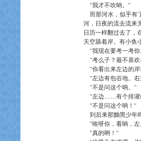
"我才不吹呐。"
而那河水，似乎有了
河，日夜的流去流来
日历一样翻过去了，
天空舔着岸。有小鱼
"我现在要考一考你
"考么子？最不喜欢
"你看出来左边的岸
"左边有包谷地。右
"不是问这个呐。"
"左边……有个排灌
"不是问这个呐！"
到后来那黝黑少年终
"唉呀你，看呐，左
"真的咧！"