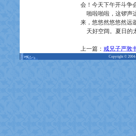
会！今天下午开斗争会
啪啦啪啦，这锣声这
来，悠悠然悠悠然远
天好空阔。夏日的太
上一篇：
戒兄子严敦
Copyright © 2004