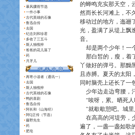
的蝉鸣充实那天空，
暴风骤雨节选
然而长长河滩上，不
一件小事
古代英雄的石像
移动过的地方，迤逦
鲁迅自传
去国
光，盈满了从堤上飘
纪念刘和珍君
音。
多收了三五斗
斯人独憔悴
却是两个少年！一个
爸爸的花儿落了
药
那白皙的，瘦，着了
月牙儿
丫做好的弹弓。那黝
且赤膊。夏天的太阳
再寄小读者（通讯一）
同时脑壳上还长了一
去国
斯人独憔悴
少年边走边弯腰，汗
古代英雄的石像
鸭的喜剧
"唉呀，累。晒死人
鲁迅自传
"就歇歇憩吧。城里
阿长和《山海经》
阿Q正传（节选）
在高高的河堤旁，少
藤野先生
遍了，一盏一盏如歌
药
肥皂