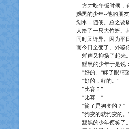
方才吃午饭时候，有
黝黑的少年
--他的
划水，随便。总之要
人给了一只大竹篮。
同时又讶异。因为平
而今日全变了。外婆
蝉声又抑扬了起来。
黝黑的少年于是说：
"好的。"眯了眼睛
"好的，好的。"
"比赛？"
"比赛。"
"输了是狗变的？"
"狗变的就狗变的。
黝黑的少年便笑了。