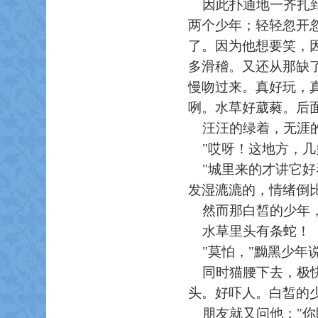
因此扑通地一齐扎到
两个少年；轻轻忽开
了。因为他想要笑，
多滑稽。又还从那缺
慢吻过来。真好玩，
咧。水草好葳蕤。后
汪汪的绿着，无涯的
"哎呀！这地方，几
"城里来的才讲它好
发湿漉漉的，情绪倒
然而那白皙的少年，
水草里头有条蛇！
"莫怕，"黝黑少年说
同时猫腰下去，极快
头。好吓人。白皙的
朋友就又问他："你