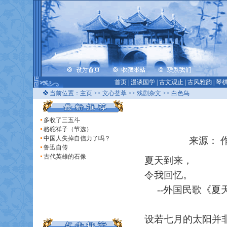
首页
|
漫谈国学
|
古文观止
|
古风雅韵
|
琴
当前位置：
主页
>>
文心荟萃
>>
戏剧杂文
>> 白色鸟
多收了三五斗
骆驼祥子（节选）
中国人失掉自信力了吗？
来源： 作
鲁迅自传
古代英雄的石像
夏天到来，
令我回忆。
--外国民歌《夏
设若七月的太阳并非