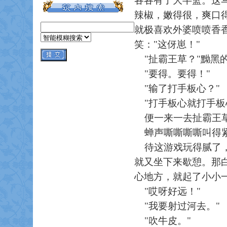
各各有了大半篮。这
辣椒，嫩得很，爽口
就极喜欢外婆喷喷香
笑："这伢崽！"
"扯霸王草？"黝黑
"要得。要得！"
"输了打手板心？"
"打手板心就打手板
便一来一去扯霸王草
蝉声嘶嘶嘶嘶叫得紧
待这游戏玩得腻了，
就又坐下来歇憩。那
心地方，就起了小小
"哎呀好远！"
"我要射过河去。"
"吹牛皮。"