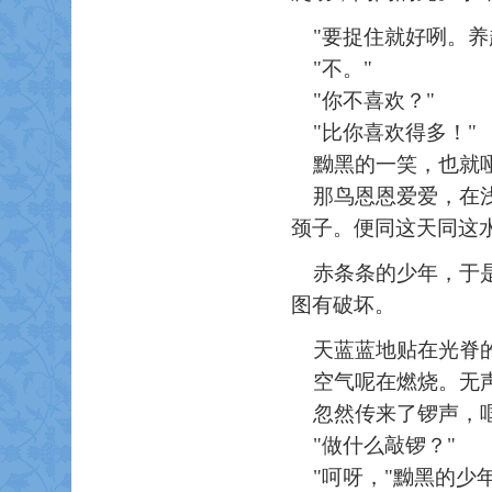
"要捉住就好咧。养
"不。"
"你不喜欢？"
"比你喜欢得多！"
黝黑的一笑，也就哑
那鸟恩恩爱爱，在浅
颈子。便同这天同这
赤条条的少年，于
图有破坏。
天蓝蓝地贴在光脊
空气呢在燃烧。无声
忽然传来了锣声，哐
"做什么敲锣？"
"呵呀，"黝黑的少