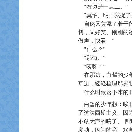
"右边是一点二。"
"莫怕。明日我捉了
自然又凭添了若干的
切，又好笑。刚刚的
做声，快看。"
"什么？"
"那边。"
"咦呀！"
在那边，白皙的少年
草边，轻轻梳理那晃
什么时候落下来的
白皙的少年想：唉
了这法西斯主义。因
不敢大声的喘了。 
爬动，闪闪的亮。水