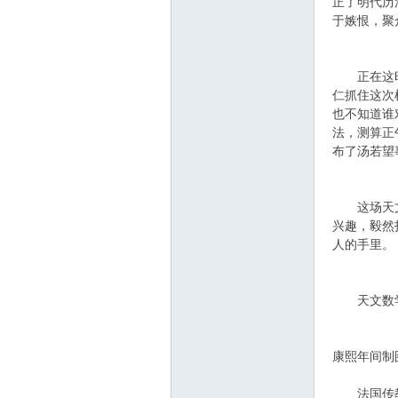
正了明代历
筑
于嫉恨，聚
正在这时候
仁抓住这次
也不知道谁
法，测算正
布了汤若望
社
这场天文历
兴趣，毅然
人的手里。
天文数学
康熙年间制
区
法国传教士