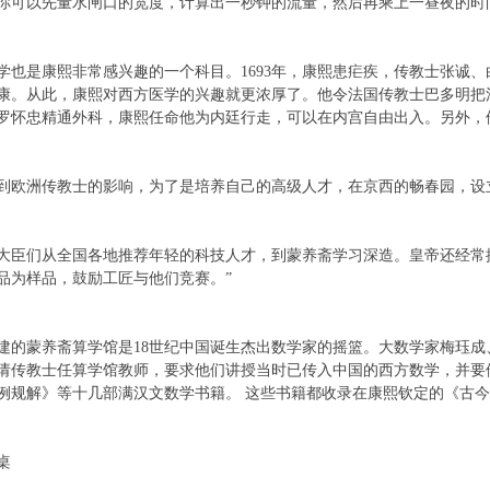
以先量水闸口的宽度，计算出一秒钟的流量，然后再乘上一昼夜的时
是康熙非常感兴趣的一个科目。1693年，康熙患疟疾，传教士张诚、
康。从此，康熙对西方医学的兴趣就更浓厚了。他令法国传教士巴多明把
罗怀忠精通外科，康熙任命他为内廷行走，可以在内宫自由出入。另外，
洲传教士的影响，为了是培养自己的高级人才，在京西的畅春园，设
们从全国各地推荐年轻的科技人才，到蒙养斋学习深造。皇帝还经常
品为样品，鼓励工匠与他们竞赛。”
蒙养斋算学馆是18世纪中国诞生杰出数学家的摇篮。大数学家梅珏成
请传教士任算学馆教师，要求他们讲授当时已传入中国的西方数学，并要
例规解》等十几部满汉文数学书籍。 这些书籍都收录在康熙钦定的《古
桌