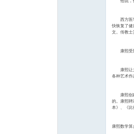
他说，你可
西方医学也
快恢复了健
文。传教士
康熙受到欧
康熙让大臣
各种艺术作
康熙创建的
的。康熙聘
本》、《比
康熙数学算