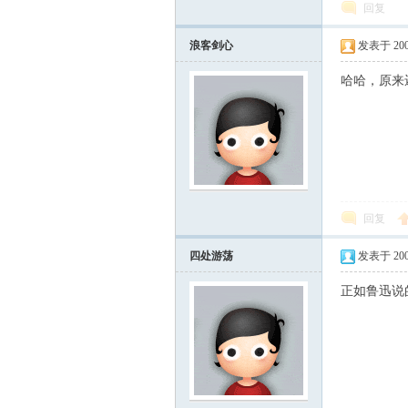
回复
浪客剑心
发表于 2004-
哈哈，原来
回复
四处游荡
发表于 2004-
正如鲁迅说