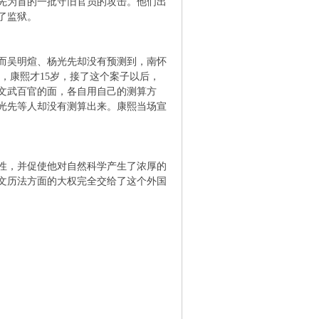
先为首的一批守旧官员的攻击。他们出
了监狱。
而吴明煊、杨光先却没有预测到，南怀
，康熙才15岁，接了这个案子以后，
文武百官的面，各自用自己的测算方
光先等人却没有测算出来。康熙当场宣
性，并促使他对自然科学产生了浓厚的
文历法方面的大权完全交给了这个外国