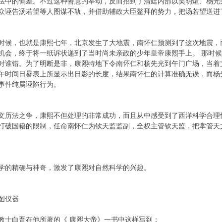
法中的偏差。不过这种善意的举动，反而招到了清廷内部以吴明煊、杨光
众诬告汤若望等人图谋不轨，并借助辅政大臣鳌拜的势力，把汤若望送进
，也就是康熙七年，北京发生了大地震，南怀仁预测到了这次地震，
机会，终于将一纸诉状递到了当时尚未亲政的少年皇帝康熙手上。 那时候
对谁错。为了明断是非，康熙特地下令南怀仁和杨先光到午门广场，当着
午时间日晷表上所显示出日影的长度，结果南怀仁的计算准确无误，而杨
事件纯属诬陷行为。
法之争，康熙不但处理的非常成功，而且从中感受到了西洋科学合理
打破国籍的限制，任命南怀仁为钦天监监副，全权主管钦天监，把掌管天
的精确与神奇，激发了康熙对自然科学的兴趣。
图仪器
白晋在他所著的《 康熙大帝》一书中这样写到：