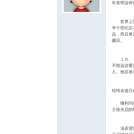
年发明这种
云
世界上第一
半个世纪左
品，而且将
瞩目。
１６、１７
不惜远涉重
人。他后来
小
经纬赤道日
继利玛窦之
士徐光启的
汤若望和南