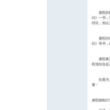
康熙的数学
问》一书，
结论，他认
康熙对西方
纪》等书，
康熙离开北
机地结合起
在黄河、淮
量：
康熙御制计