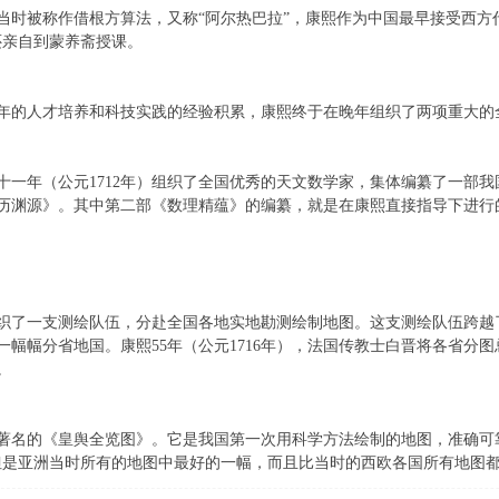
被称作借根方算法，又称“阿尔热巴拉”，康熙作为中国最早接受西方代
还亲自到蒙养斋授课。
人才培养和科技实践的经验积累，康熙终于在晚年组织了两项重大的
年（公元1712年）组织了全国优秀的天文数学家，集体编纂了一部我
历渊源》。其中第二部《数理精蕴》的编纂，就是在康熙直接指导下进行
一支测绘队伍，分赴全国各地实地勘测绘制地图。这支测绘队伍跨越
一幅幅分省地国。康熙55年（公元1716年），法国传教士白晋将各省分
。
的《皇舆全览图》。它是我国第一次用科学方法绘制的地图，准确可
但是亚洲当时所有的地图中最好的一幅，而且比当时的西欧各国所有地图都