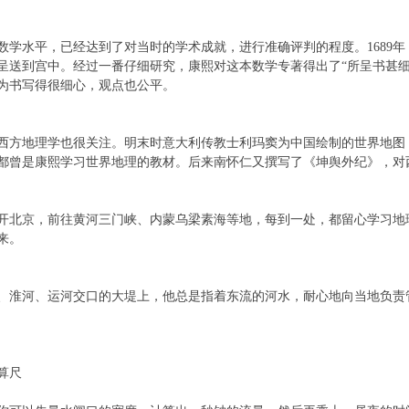
水平，已经达到了对当时的学术成就，进行准确评判的程度。1689年
呈送到宫中。经过一番仔细研究，康熙对这本数学专著得出了“所呈书甚细
为书写得很细心，观点也公平。
地理学也很关注。明末时意大利传教士利玛窦为中国绘制的世界地图
都曾是康熙学习世界地理的教材。后来南怀仁又撰写了《坤舆外纪》，对
京，前往黄河三门峡、内蒙乌梁素海等地，每到一处，都留心学习地
来。
河、运河交口的大堤上，他总是指着东流的河水，耐心地向当地负责
算尺