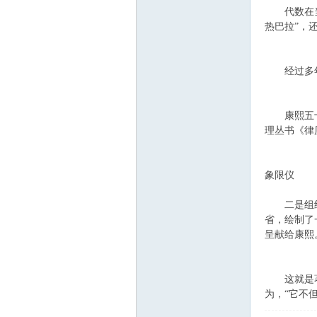
代数在当时
热巴拉”，
经过多年的
康熙五十一
理丛书《律
象限仪
二是组织了
省，绘制了
呈献给康熙
这就是著名
为，“它不