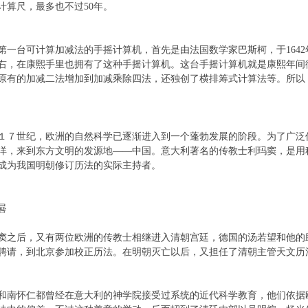
计算尺，最多也不过50年。
台可计算加减法的手摇计算机，首先是由法国数学家巴斯柯，于1642
右，在康熙手里也拥有了这种手摇计算机。这台手摇计算机就是康熙年间
原有的加减二法增加到加减乘除四法，还独创了横排筹式计算法等。所以
世纪，欧洲的自然科学已逐渐进入到一个蓬勃发展的阶段。为了广泛
洋，来到东方文明的发源地——中国。意大利著名的传教士利玛窦，是用
成为我国明朝修订历法的实际主持者。
晷
后，又有两位欧洲的传教士相继进入清朝宫廷，德国的汤若望和他的
聘请，到北京参加校正历法。在明朝灭亡以后，又担任了清朝主管天文历
怀仁都曾经在意大利的神学院接受过系统的近代科学教育，他们依据