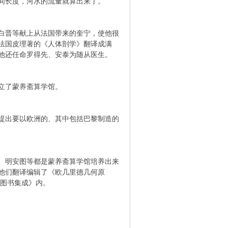
间长度，河水的流量就算出来了。
白晋等献上从法国带来的奎宁，使他很
法国皮理著的《人体剖学》翻译成满
他还任命罗得先、安泰为随从医生。
立了蒙养斋算学馆。
提出要以欧洲的、其中包括巴黎制造的
、明安图等都是蒙养斋算学馆培养出来
他们翻译编辑了《欧几里德几何原
今图书集成》内。