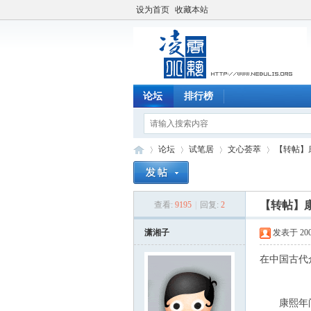
设为首页
收藏本站
论坛
排行榜
论坛
试笔居
文心荟萃
【转帖】
【转帖】
查看:
9195
|
回复:
2
凌
»
›
›
›
潇湘子
发表于 2004-
在中国古代
康熙年间御