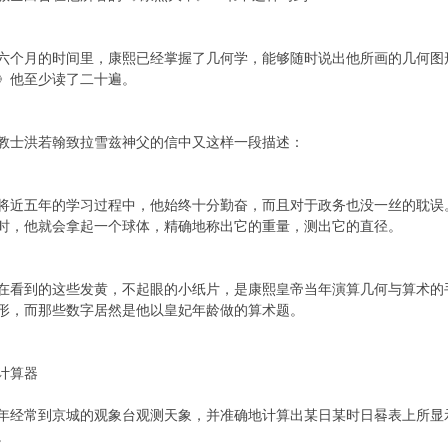
月的时间里，康熙已经掌握了几何学，能够随时说出他所画的几何图
》他至少读了二十遍。
士洪若翰致拉雪兹神父的信中又这样一段描述：
五年的学习过程中，他始终十分勤奋，而且对于政务也没一丝的耽误
时，他就会拿起一个球体，精确地称出它的重量，测出它的直径。
到的这些发黄，不起眼的小纸片，是康熙皇帝当年演算几何与算术的
形，而那些数字居然是他以皇妃年龄做的算术题。
计算器
常到京城的观象台观测天象，并准确地计算出某日某时日晷表上所显
。