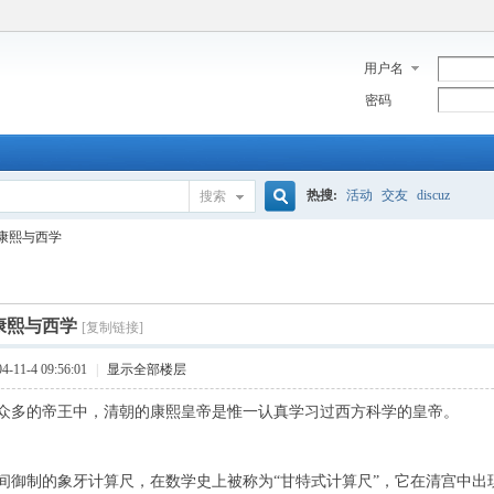
用户名
密码
热搜:
活动
交友
discuz
搜索
搜
康熙与西学
索
康熙与西学
[复制链接]
11-4 09:56:01
|
显示全部楼层
众多的帝王中，清朝的康熙皇帝是惟一认真学习过西方科学的皇帝。
制的象牙计算尺，在数学史上被称为“甘特式计算尺”，它在清宫中出现，