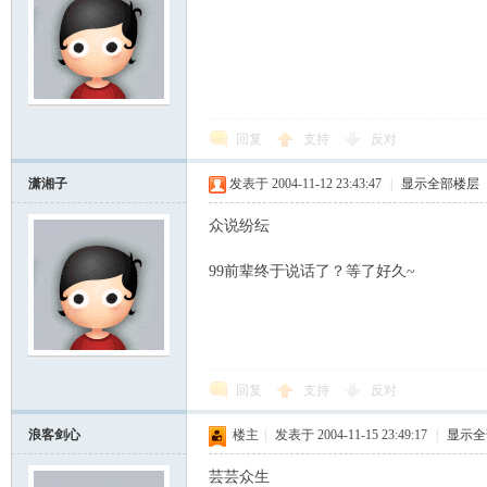
筑
回复
支持
反对
潇湘子
发表于 2004-11-12 23:43:47
|
显示全部楼层
社
众说纷纭
99前辈终于说话了？等了好久~
回复
支持
反对
浪客剑心
楼主
|
发表于 2004-11-15 23:49:17
|
显示全
区
芸芸众生