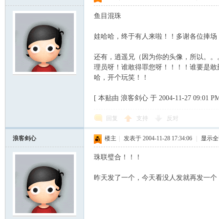
鱼目混珠
娃哈哈，终于有人来啦！！多谢各位捧场
还有，逍遥兄（因为你的头像，所以。。
理员呀！谁敢得罪您呀！！！！谁要是敢
哈，开个玩笑！！
[ 本贴由 浪客剑心 于 2004-11-27 09:01 
回复
支持
反对
浪客剑心
楼主
|
发表于 2004-11-28 17:34:06
|
显示全
珠联璧合！！！
昨天发了一个，今天看没人发就再发一个