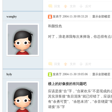
回复
支持
反对
wanghy
发表于 2004-11-30 09:33:20
|
显示全部楼层
和颜悦色
对了，浪老弟我每次来捧场，你总得有点
回复
支持
反对
hyly
发表于 2004-11-30 19:05:06
|
显示全部楼层
楼上的好像接的有问题吧
应该是接“合”字，“合家欢乐”不是现成的
其实浪客接“鱼目混珠”就已经错了，应该接
有“余勇可贾”、“余怒未消”，“余音绕梁
请接“乐”字