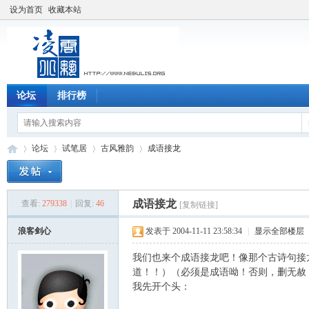
设为首页
收藏本站
论坛
排行榜
论坛
试笔居
古风雅韵
成语接龙
成语接龙
查看:
279338
|
回复:
46
[复制链接]
凌
»
›
›
›
浪客剑心
发表于 2004-11-11 23:58:34
|
显示全部楼层
我们也来个成语接龙吧！像那个古诗句接
道！！）（必须是成语呦！否则，删无赦
我先开个头：