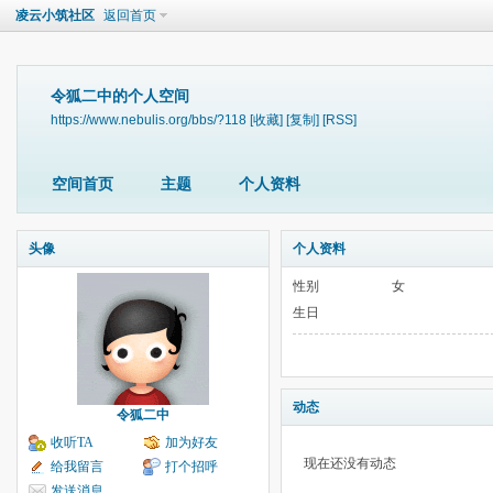
凌云小筑社区
返回首页
令狐二中的个人空间
https://www.nebulis.org/bbs/?118
[收藏]
[复制]
[RSS]
空间首页
主题
个人资料
头像
个人资料
性别
女
生日
动态
令狐二中
收听TA
加为好友
现在还没有动态
给我留言
打个招呼
发送消息