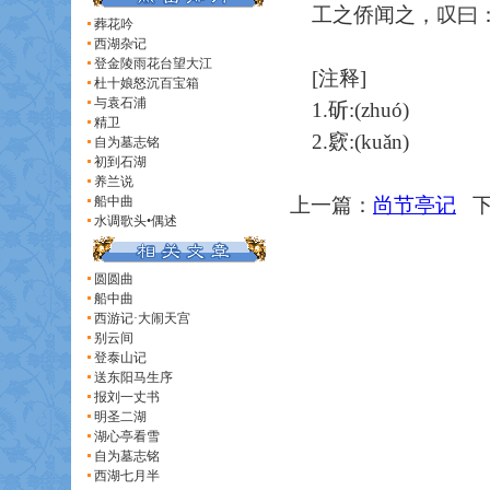
工之侨闻之，叹曰：
葬花吟
西湖杂记
登金陵雨花台望大江
[注释]
杜十娘怒沉百宝箱
与袁石浦
1.斫:(zhuó)
精卫
2.窽:(kuǎn)
自为墓志铭
初到石湖
养兰说
船中曲
上一篇：
尚节亭记
下
水调歌头•偶述
圆圆曲
船中曲
西游记·大闹天宫
别云间
登泰山记
送东阳马生序
报刘一丈书
明圣二湖
湖心亭看雪
自为墓志铭
西湖七月半