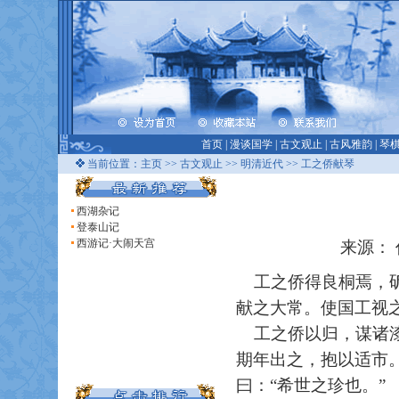
首页
|
漫谈国学
|
古文观止
|
古风雅韵
|
琴
当前位置：
主页
>>
古文观止
>>
明清近代
>> 工之侨献琴
西湖杂记
登泰山记
西游记·大闹天宫
来源： 
工之侨得良桐焉，斫
献之大常。使国工视之
工之侨以归，谋诸漆
期年出之，抱以适市
曰：“希世之珍也。”