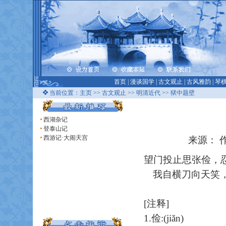
首页
|
漫谈国学
|
古文观止
|
古风雅韵
|
琴
当前位置：
主页
>>
古文观止
>>
明清近代
>> 狱中题壁
西湖杂记
登泰山记
西游记·大闹天宫
来源： 作
望门投止思张俭，忍
我自横刀向天笑，
[注释]
1.俭:(jiǎn)