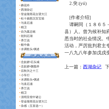
2.臾:(yú)
葬花吟
西湖杂记
登金陵雨花台望大江
[作者介绍]
杜十娘怒沉百宝箱
与袁石浦
谭嗣同（１８６５－
精卫
县）人。曾为候补知
自为墓志铭
初到石湖
悉当时的社会情况。
养兰说
船中曲
活动，严厉批判君主
水调歌头•偶述
一八九八年参加戊戌
念奴娇•石头城
上一篇：
西湖杂记
下
念奴娇•胭脂井
后秋兴之十三
小车行
水调歌头•偶述
与袁石浦
养兰说
精卫
清明呈馆中诸公
登金陵雨花台望大江
杂感（五首选一）