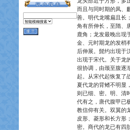
龙头部近于方形，多
而且与同时期的凤、
善。明代龙嘴扁且长
角有所伸长，至隋、
鹿角；龙发最晚出现
金、元时期龙的发梢
后伸展。髭约出现于
出现于宋代。关于龙
很协调，由颈至腹逐
起。从宋代起恢复了
夏代龙的背鳍不明显
则已细、密。明、清
代有之，唐代腹甲已
教信仰有关。双翼的
皮形、菱形和长方形
密。商代的龙已有四