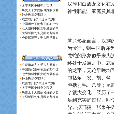
汉族和白族龙文化在
太平天国史研究之我见
历史上十大隐蔽良好的伪君
神性职能、家庭及其
神农氏是炎帝吗？
成吉思汗的“大迂回”战略
中国历代王朝帝王的30个惊
一
七大阻碍中国文明发展的事
关羽叛回刘备是因为曹操夺
今说诸葛亮：千古悲风五丈
就龙形象而言，汉族的
为“蛇”，到中国后译
龙蛇的形象似乎未为
终处于发展之中。就
今说诸葛亮：千古悲风五丈
中国历代王朝帝王的30个惊
的龙字，无论早晚均
七大阻碍中国文明发展的事
包括角、发、胡、髯
神农氏是炎帝吗？
成吉思汗的“大迂回”战略
包括肘毛、爪等；尾
太平天国史研究之我见
了很大变化，经历了
历史上十大隐蔽良好的伪君
关羽叛回刘备是因为曹操夺
足到充实的过程。即
异。据邢捷、张秉午