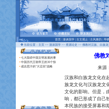
首页
|
漫谈国学
|
古文观止
|
古风雅韵
|
琴
当前位置：
主页
>>
漫谈国学
>>
煮酒论史
>> 佛教对汉族、白族
佛教
七大阻碍中国文明发展的事
中国历代王朝帝王的30个惊
成吉思汗的“大迂回”战略
来源：
汉族和白族龙文化在
族龙文化与汉族龙文
文化的影响。但是，
响，都已形成了自己
本民族的接受屏幕和