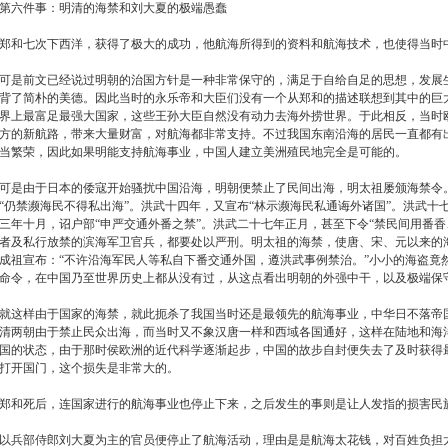
第六件事：明清的海禁和刘大夏的极端愚蠢
郑和七次下西洋，获得了极大的成功，他航海所得到的资料和航海技术，也使得当时
可是前文已经说过明朝的治国方针是一种非常保守的，满足于自给自足的思想，发展
背了简朴的美德。因此当时的永乐帝和大臣们没有一个从郑和的描述联想到其中的巨
界上最富足最强大国家，这些王孙大臣自然没有动力去海外捞世界。于此相反，当时
方的新航路，带来大量财富，对航海都非常支持。不过我国东南沿海的居民一直都有
当繁荣，因此如果明能支持航海事业，中国人建立美洲殖民地完全是可能的。
可是由于日本的倭寇开始骚扰中国沿海，明朝便禁止了民间出海，明太祖屡颁海禁令
“仍禁濒海民不得私出海”。洪武十四年，又宣布“林示濒海民私通诲外诸国”。洪武十
三年十月，诏户部“申严交通外番之禁”。洪武二十七年正月，甚至下令“禁民间用番香
者及私行放禁的滨海军卫官兵，都要处以严刑。明太祖的海禁，使唐、宋、元以来的
成祖宣布：“不许沿海军民人等私自下番交通外国，遵洪武事例禁治。”小小的海盗竟
命令，在中国乃至世界历史上都从没有过，从这点看出明朝的外强中干，以及极端保
就这样由于国家的海禁，就此扼杀了我国当时还是最领先的航海事业，中华日不落帝
清两朝由于禁止民众出海，而当时又不象汉唐一样和西域各国通好，这样在陆地和海
国的状态，由于那时侯欧洲的近代科学逐渐起步，中国的故步自封便失去了及时获得
打开国门，这个损失是非常大的。
郑和死后，连国家进行的航海事业也停止下来，之后发生的事则是让人发指的损害民
以兵部侍郎刘大夏为主的官员便停止了航海活动，理由是是航海太花钱，对百姓负担