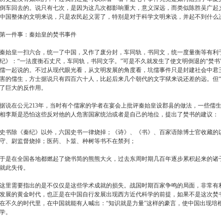
倒车回去的。说只有七次，是因为这几次都影响重大，意义深远，而类似陈胜吴广起
中国整体的文明来说，只是农民起义罢了，特别是对于科学文明来说，并起不到什么
第一件事：秦始皇的焚书事件
秦始皇一扫六合，统一了中国，又作了废分封，车同轨，书同文，统一度量衡等有利
纪》：“一法度衡石丈尺，车同轨，书同文字。”可是不久就发生了使文明倒退的“焚书
儒一起说的。不过从现代眼光看，从文明发展的角度看，坑儒事件只是封建社会中君
害的儒生，方士据说只有四百六十人，比起后来几个朝代的文字狱来说还差的远。但“
了巨大的反作用。
据说在公元213年，当时有个儒家的学者在宴会上批评秦始皇设郡县的做法，一些儒
相李斯是恐怕这些反对他的人危害国家统治或者是自己的地位，提出了焚书的建议：
史书除《秦纪》以外，六国史书一律烧掉；《诗》、《书》、百家语除博士官收藏的
守、尉监督烧掉；医药、卜筮、种树等书不在禁列；
于是在全国各地都燃起了烧书简的熊熊大火，过去东周时期几百年逐步累积起来的诸
就此失传。
这里需要指出的是不仅仅是这些学术成就的损失。战国时期百家争鸣的局面，非常有
发展的黄金时代，也正是在中国自行发展出现西方近代科学的前提，如果不是这次焚
在不久的时代里，在中国就能有人喊出：“知识就是力量”这样的豪言，使中国出现培
学。