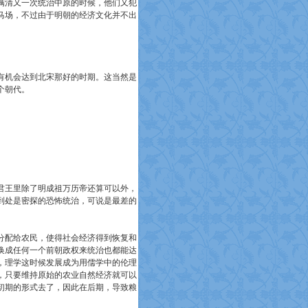
满清又一次统治中原的时候，他们又犯
马场，不过由于明朝的经济文化并不出
有机会达到北宋那好的时期。这当然是
个朝代。
君王里除了明成祖万历帝还算可以外，
到处是密探的恐怖统治，可说是最差的
分配给农民，使得社会经济得到恢复和
换成任何一个前朝政权来统治也都能达
，理学这时候发展成为用儒学中的伦理
，只要维持原始的农业自然经济就可以
初期的形式去了，因此在后期，导致粮