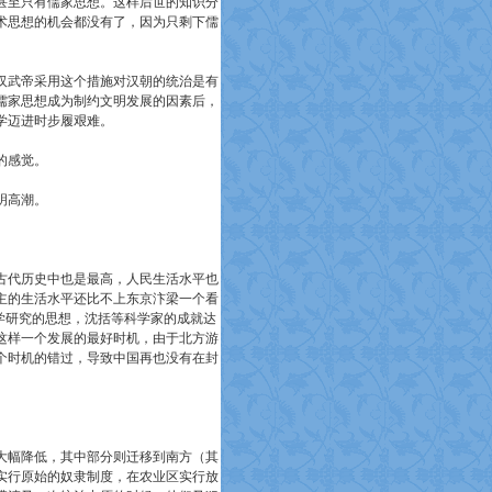
甚至只有儒家思想。这样后世的知识分
术思想的机会都没有了，因为只剩下儒
汉武帝采用这个措施对汉朝的统治是有
儒家思想成为制约文明发展的因素后，
学迈进时步履艰难。
的感觉。
明高潮。
古代历史中也是最高，人民生活水平也
主的生活水平还比不上东京汴梁一个看
学研究的思想，沈括等科学家的成就达
这样一个发展的最好时机，由于北方游
个时机的错过，导致中国再也没有在封
大幅降低，其中部分则迁移到南方（其
实行原始的奴隶制度，在农业区实行放