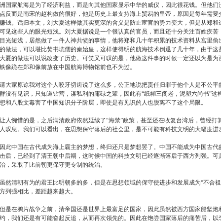
洲国家航海是为了经济利益，而是向其他国家显示中华的威仪，因此很花钱。但他们
点反而是南宋的赵构做的很好，他是历史上最支持海上贸易的皇帝，原因是每年需要
赚钱。话归本文，刘大夏这样做其实更深的含义是防止宦官的势力变大，但是从郑和
可见这些人的眼光短浅。刘大夏据说是一个很认真的官员，而且还十分关注百姓疾苦
目光短浅，居然做了一件人神共愤的事情，他将郑和几十年积累的技术资料从宫里偷
的做法，可以堪比焚书坑儒的秦始皇，这样使得明的航海技术倒退了几十年，由于这
大夏的做法可以说改变了历史。可笑又可叹的是，他做这件事的时候一定还以为是为
铁像跪在郑和像前放在中国航海博物馆前也不为过。
请大家原谅我对这个人咬牙切齿说了这么多，公正地说把责任归罪于他个人是不公平
群没有见识，只知道钻营，谋私利的庸碌之辈，因此有“纸糊三阁老，泥塑六尚书”这
想和八股文毒害了中国知识分子阶层，即使是有见识的人也脱离不了这个局限。
让人惋惜的是，之后满清政府依然延续了“海禁”政策，甚至还在收复台湾后，曾经打
人叹息。我们可以看出，在思想保守落后的社会里，是不可能有科技文明的大幅度进
因此中国在古代成为海上霸主的梦想，终归还只是梦想罢了。中国不能成为中国古代
击后，已经到了清王朝中后期，这时候中国的科技文明已经逐渐落后于西方列强。可
治，采取了比前朝更保守更专制的统治。
虽然清朝有为的君王比明朝多的多，但是在思想领域的保守使进步和发展成为“不合祖
方列强相比，差距越来越大。
但是在鸦片战争之前，清帝国还是世界上最富足的国家，因此虽然被西方国家船坚炮
约，我们还是有可能奋起反追，从而再次领先的。因此在饱尝国家落后的痛苦后，以