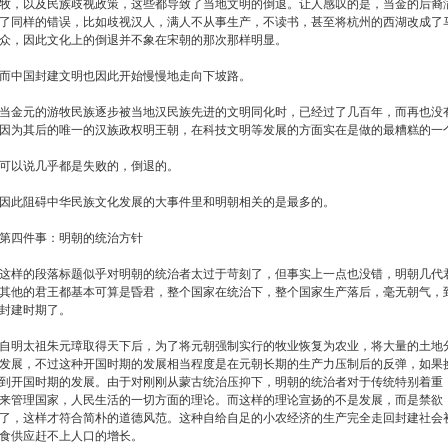
牧，以及民族歧视政策，这些都导致了当地文明的倒退。让人感叹的是，当金的后裔
了同样的错误，比如歧视汉人，满人不从事生产，不读书，甚至将杭州的西湖改成了
众，因此文化上的倒退并不象在宋朝的那次那样明显。
而中国封建文明也因此开始慢慢地走向下坡路。
当金元的游牧民族逐步被当地汉民族先进的文明同化时，已经过了几百年，而再也没
因为其后的唯一的汉族政权明王朝，在科技文明等发展的方面实在是做的最糟糕的一
可以说几乎都是失败的，倒退的。
因此阻碍中华民族文化发展的大事件里和明朝相关的是最多的。
第四件事：明朝的统治方针
这样的段落标题似乎对明朝的统治者太过于苛刻了，但事实上一点也没错，明朝几代
其他的君王都基本可算是昏君，整个国家在统治下，整个国家生产落后，毫无朝气，
封建时期了。
自明太祖朱元璋取得天下后，为了将元朝强制实行的牧业恢复为农业，将大量的土地
发展，不过这种开国时期的发展相当程度是在元朝长期的生产力压制后的反弹，如果
到开国时期的发展。由于对刚刚从蒙古统治压抑下，明朝的统治者对于传统特别着重
来管理国家，人民生活的一切方面的理论。而这样的理论宣扬的不是发展，而是禁欲
了，这样才符合简朴的道德风范。这种自给自足的小农经济的生产完全走回封建社会
食供应赶不上人口的增长。