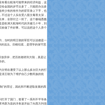
没有看出航海可能带来的经济利益，这
交给金国的岁币太多了，只能想办法多
这样少有的有作为的宦官身上下手，也
，不过这个人实在受八股文毒害太深，
出来，全部付之一炬了。这个极端愚蠢
是是欧洲大航海时代的关键几十年，刘
百姓做了件好事。可以说把这个人弄个
的，当时的明王朝的军臣可以说都是一
样的说法。归根结底，是理学的保守思
算放弃掉，把百姓都牵到大陆，真是让
步的。
的文明在遭受了以上那么多次巨大的打
是清王朝为了维护自己少数民族的统
制”的罪过，因此和不断进取发展的西
利打开了国门，签署了一系列不平等条
李鸿章为首的洋务派开始了向西方列强