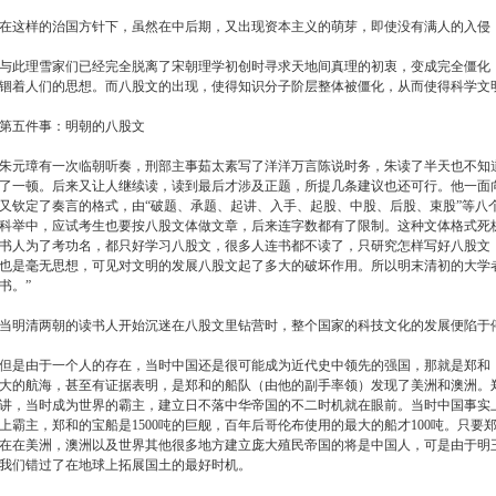
在这样的治国方针下，虽然在中后期，又出现资本主义的萌芽，即使没有满人的入侵
与此理雪家们已经完全脱离了宋朝理学初创时寻求天地间真理的初衷，变成完全僵化
锢着人们的思想。而八股文的出现，使得知识分子阶层整体被僵化，从而使得科学文
第五件事：明朝的八股文
朱元璋有一次临朝听奏，刑部主事茹太素写了洋洋万言陈说时务，朱读了半天也不知
了一顿。后来又让人继续读，读到最后才涉及正题，所提几条建议也还可行。他一面
又钦定了奏言的格式，由“破题、承题、起讲、入手、起股、中股、后股、束股”等八个
科举中，应试考生也要按八股文体做文章，后来连字数都有了限制。这种文体格式死
书人为了考功名，都只好学习八股文，很多人连书都不读了，只研究怎样写好八股文
也是毫无思想，可见对文明的发展八股文起了多大的破坏作用。所以明末清初的大学
书。”
当明清两朝的读书人开始沉迷在八股文里钻营时，整个国家的科技文化的发展便陷于
但是由于一个人的存在，当时中国还是很可能成为近代史中领先的强国，那就是郑和
大的航海，甚至有证据表明，是郑和的船队（由他的副手率领）发现了美洲和澳洲。
讲，当时成为世界的霸主，建立日不落中华帝国的不二时机就在眼前。当时中国事实
上霸主，郑和的宝船是1500吨的巨舰，百年后哥伦布使用的最大的船才100吨。只
在在美洲，澳洲以及世界其他很多地方建立庞大殖民帝国的将是中国人，可是由于明
我们错过了在地球上拓展国土的最好时机。