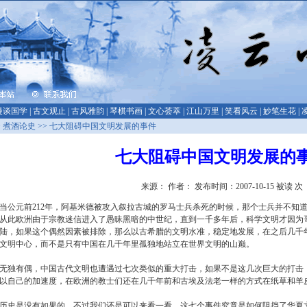
漫谈国学
|
古文观止
|
古风雅韵
|
琴棋书画
|
文心荟萃
|
江山万里
|
笑看风云
|
妙笔生花
|
>
煮酒论史
>> 七大阻碍中国文明发展的事件
七大阻碍中国文明发展的
来源： 作者： 发布时间：2007-10-15 被读
次
当公元前212年，阿基米德被攻入叙拉古城的罗马士兵杀死的时候，那个士兵并不知
从此欧洲由于宗教迷信进入了愚昧黑暗的中世纪，直到一千多年后，科学文明才因为
陆，如果这个偶然因素被排除，那么以古希腊的文明水准，稳定地发展，在之后几千
文明中心，而不是只有中国在几千年里孤独地站立在世界文明的山巅。
无独有偶，中国古代文明也遭遇过七次类似的重大打击，如果不是这几次巨大的打击
以自己的加速度，在欧洲的教士们还在几千年前和古埃及法老一样的方式在纸草和羊
历史是没有如果的，不过我们还是可以来看一看，这七个事件究竟是如何阻挡了华夏