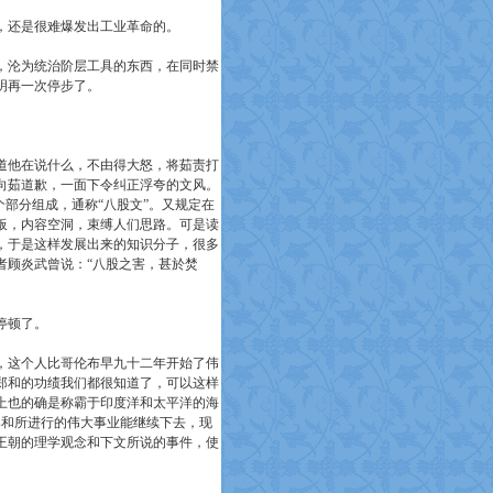
，还是很难爆发出工业革命的。
，沦为统治阶层工具的东西，在同时禁
明再一次停步了。
道他在说什么，不由得大怒，将茹责打
向茹道歉，一面下令纠正浮夸的文风。
部分组成，通称“八股文”。又规定在
板，内容空洞，束缚人们思路。可是读
，于是这样发展出来的知识分子，很多
者顾炎武曾说：“八股之害，甚於焚
停顿了。
，这个人比哥伦布早九十二年开始了伟
郑和的功绩我们都很知道了，可以这样
上也的确是称霸于印度洋和太平洋的海
要郑和所进行的伟大事业能继续下去，现
王朝的理学观念和下文所说的事件，使