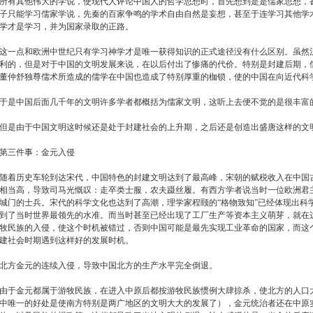
所有其他伟大的学说，使现代人评论中国人的哲学思想时，首先想到是是儒家思想，
子只能学习儒家学说，先秦的百家争鸣的学术自由自然是妄想，甚至于连学习其他学
学才是学习，并为国家录取的正路。
这一点和欧洲中世纪只有学习神学才是唯一获得知识的正式途径没有什么区别。虽然
利的，但是对于中国的文明发展来说，在以后付出了惨痛的代价。特别是封建后期，
董仲舒独尊儒术所造成的儒学在中国也造成了特别厚重的枷锁，使的中国在向近代科
于是中国后面几千年的文明许多学者都概括为儒家文明，这听上去便不觉的是很丰富
但是由于中国文明这时候还是处于封建社会的上升期，之后还是创造出盛唐这样的文
第三件事：金元入侵
随着历史车轮到达宋代，中国特色的封建文明达到了最高峰，宋朝的赋税收入在中国
相当高，导致司马光慨叹：走卒类士服，农夫蹑丝履。有西方学者说当时一位欧洲君
城门的士兵。宋代的科学文化也达到了高潮，理学家程颐的“格物致知”已经体现出科
到了当时世界最领先的水准。而当时甚至已经出现了工厂生产等资本主义萌芽，就在
牧民族的入侵，使这个时机被错过，否则中国可能是最先实现工业革命的国家，而这
建社会时期遇到这样好的发展时机。
北方金元的连续入侵，导致中国北方的生产水平完全倒退。
由于金元都属于游牧民族，在进入中原后都按游牧民族惯例大肆掠杀，使北方的人口
中唯一的好处是使南方特别是两广地区的文明大大的发展了），金元统治者还在中原