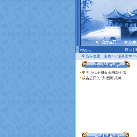
首页
|
当前位置：
主页
>>
漫谈国学
>
中国历代王朝帝王的30个惊
成吉思汗的“大迂回”战略