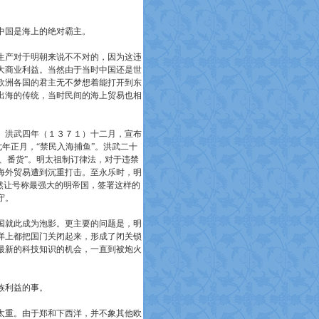
中国是海上的绝对霸主。
生产对于明朝来说不不对的，因为这违
大商业利益。当然由于当时中国还是世
欧洲各国的君主无不梦想着能打开到东
出海的传统，当时民间的海上贸易也相
。洪武四年（１３７１）十二月，宣布
七年正月，“禁民入海捕鱼”。洪武二十
、番货”。明太祖制订律法，对于违禁
海外贸易遭到沉重打击。至永乐时，明
然让号称最强大的明帝国，签署这样的
守。
国就此成为泡影。更主要的问题是，明
洋上都把国门关闭起来，形成了闭关锁
最新的科技知识的机会，一直到被炮火
族利益的事。
太重。由于郑和下西洋，并不象其他欧