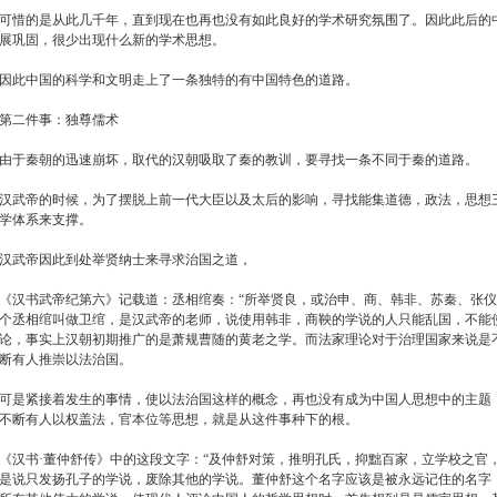
可惜的是从此几千年，直到现在也再也没有如此良好的学术研究氛围了。因此此后的
展巩固，很少出现什么新的学术思想。
因此中国的科学和文明走上了一条独特的有中国特色的道路。
第二件事：独尊儒术
由于秦朝的迅速崩坏，取代的汉朝吸取了秦的教训，要寻找一条不同于秦的道路。
汉武帝的时候，为了摆脱上前一代大臣以及太后的影响，寻找能集道德，政法，思想
学体系来支撑。
汉武帝因此到处举贤纳士来寻求治国之道，
《汉书武帝纪第六》记载道：丞相绾奏：“所举贤良，或治申、商、韩非、苏秦、张仪
个丞相绾叫做卫绾，是汉武帝的老师，说使用韩非，商鞅的学说的人只能乱国，不能
论，事实上汉朝初期推广的是萧规曹随的黄老之学。而法家理论对于治理国家来说是
断有人推崇以法治国。
可是紧接着发生的事情，使以法治国这样的概念，再也没有成为中国人思想中的主题
不断有人以权盖法，官本位等思想，就是从这件事种下的根。
《汉书·董仲舒传》中的这段文字：“及仲舒对策，推明孔氏，抑黜百家，立学校之官
是说只发扬孔子的学说，废除其他的学说。董仲舒这个名字应该是被永远记住的名字