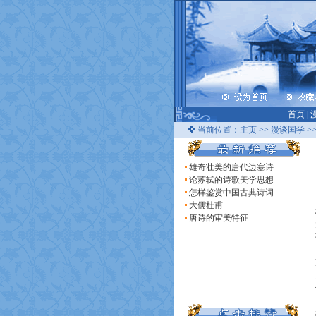
首页
|
当前位置：
主页
>>
漫谈国学
>
雄奇壮美的唐代边塞诗
论苏轼的诗歌美学思想
怎样鉴赏中国古典诗词
大儒杜甫
唐诗的审美特征