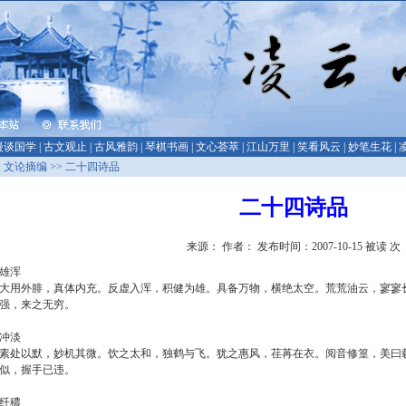
漫谈国学
|
古文观止
|
古风雅韵
|
琴棋书画
|
文心荟萃
|
江山万里
|
笑看风云
|
妙笔生花
|
>
文论摘编
>> 二十四诗品
二十四诗品
来源： 作者： 发布时间：2007-10-15 被读
次
雄浑
大用外腓，真体内充。反虚入浑，积健为雄。具备万物，横绝太空。荒荒油云，寥寥
强，来之无穷。
冲淡
素处以默，妙机其微。饮之太和，独鹤与飞。犹之惠风，荏苒在衣。阅音修篁，美曰
似，握手已违。
纤穠