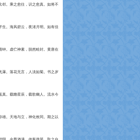
比邻。乘之愈往，识之愈真。如将不
平生。海风碧云，夜渚月明。如有佳
清钟。虚伫神素，脱然畦封。黄唐在
飞瀑。落花无言，人淡如菊。书之岁
返真。载瞻星辰，载歌幽人。流水今
存雄。天地与立，神化攸同。期之以
碧阴。金尊酒满，伴客弹琴。取之自