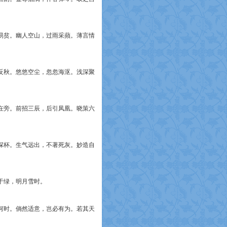
易贫。幽人空山，过雨采蘋。薄言情
反秋。悠悠空尘，忽忽海沤。浅深聚
在旁。前招三辰，后引凤凰。晓策六
深杯。生气远出，不著死灰。妙造自
于绿，明月雪时。
何时。倘然适意，岂必有为。若其天