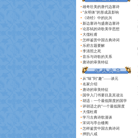
雄奇壮美的唐代边塞诗
“永明体”的形成及影响
《诗经》中的比兴
新边塞诗与盛唐边塞诗
论苏轼的诗歌美学思想
大儒杜甫
怎样鉴赏中国古典诗词
乐府古题要解
李清照之死
音乐与诗歌的关系
唐诗的审美特征
从“味”到“趣”——谈元
名家介绍
唐诗的审美特征
国学入门书要目及其读法
胡适：一个最低限度的国学
评胡适之的“一个最低限度
大儒杜甫
学习古典诗歌漫谈
宋词与亭台楼阁
怎样鉴赏中国古典诗词
押韵八戒