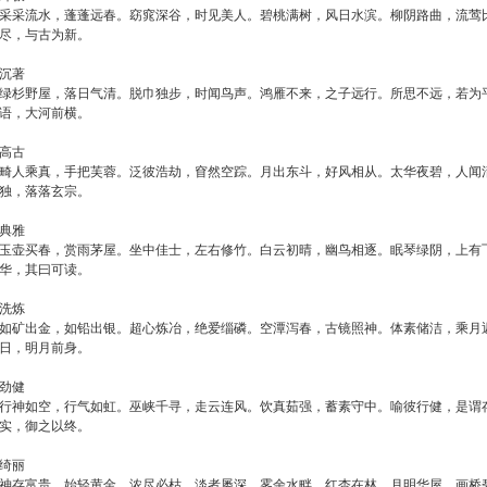
采采流水，蓬蓬远春。窈窕深谷，时见美人。碧桃满树，风日水滨。柳阴路曲，流莺
尽，与古为新。
沉著
绿杉野屋，落日气清。脱巾独步，时闻鸟声。鸿雁不来，之子远行。所思不远，若为
语，大河前横。
高古
畸人乘真，手把芙蓉。泛彼浩劫，窅然空踪。月出东斗，好风相从。太华夜碧，人闻
独，落落玄宗。
典雅
玉壶买春，赏雨茅屋。坐中佳士，左右修竹。白云初晴，幽鸟相逐。眠琴绿阴，上有
华，其曰可读。
洗炼
如矿出金，如铅出银。超心炼冶，绝爱缁磷。空潭泻春，古镜照神。体素储洁，乘月
日，明月前身。
劲健
行神如空，行气如虹。巫峡千寻，走云连风。饮真茹强，蓄素守中。喻彼行健，是谓
实，御之以终。
绮丽
神存富贵，始轻黄金。浓尽必枯，淡者屡深。雾余水畔，红杏在林。月明华屋，画桥