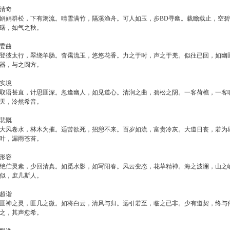
清奇
娟娟群松，下有漪流。晴雪满竹，隔溪渔舟。可人如玉，步BD寻幽。载瞻载止，空
曙，如气之秋。
委曲
登彼太行，翠绕羊肠。杳霭流玉，悠悠花香。力之于时，声之于羌。似往已回，如幽
器，与之圆方。
实境
取语甚直，计思匪深。忽逢幽人，如见道心。清涧之曲，碧松之阴。一客荷樵，一客
天，泠然希音。
悲慨
大风卷水，林木为摧。适苦欲死，招憩不来。百岁如流，富贵冷灰。大道日丧，若为
叶，漏雨苍苔。
形容
绝伫灵素，少回清真。如觅水影，如写阳春。风云变态，花草精神。海之波澜，山之
似，庶几斯人。
超诣
匪神之灵，匪几之微。如将白云，清风与归。远引若至，临之已非。少有道契，终与
之，其声愈希。