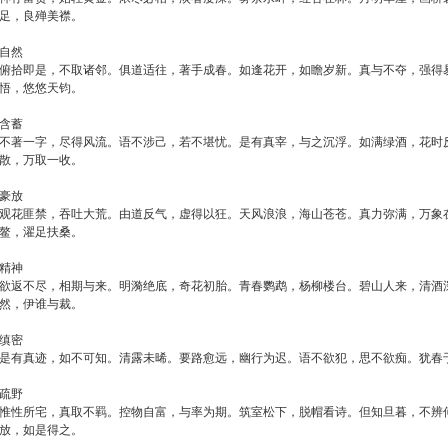
足，良殚美襟。
自然
俯拾即是，不取诸邻。俱道适往，著手成春。如逢花开，如瞻岁新。真与不夺，强得
悟，悠悠天钧。
含蓄
不著一字，尽得风流。语不涉己，若不堪忧。是有真宰，与之沉浮。如满绿酒，花时
散，万取一收。
豪放
观花匪禁，吞吐大荒。由道反气，虚得以狂。天风浪浪，海山苍苍。真力弥满，万象
鳌，濯足扶桑。
精神
欲返不尽，相期与来。明漪绝底，奇花初胎。青春鹦鹉，杨柳楼台。碧山人来，清酒
然，伊谁与裁。
缜密
是有真迹，如不可知。清露未晞。要路愈远，幽行为迟。语不欲犯，思不欲痴。犹春
疏野
惟性所宅，真取不羁。控物自富，与率为期。筑室松下，脱帽看诗。但知旦暮，不辨
放，如是得之。