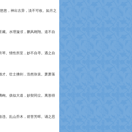
碧悠悠，神出古异，淡不可收。如月之
匪藏。水理漩洑，鹏风翱翔。道不自
听琴。情性所至，妙不自寻。遇之自
雄才。壮士拂剑，浩然弥哀。萧萧落
嶙峋。俱似大道，妙契同尘。离形得
俗违。乱山乔木，碧苔芳晖。诵之思