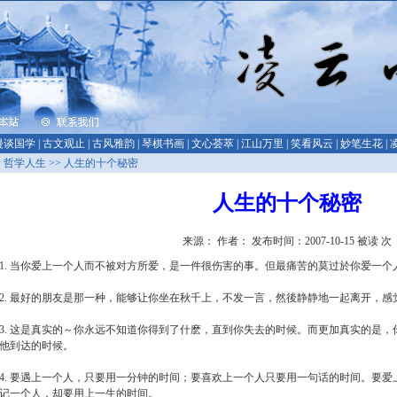
漫谈国学
|
古文观止
|
古风雅韵
|
琴棋书画
|
文心荟萃
|
江山万里
|
笑看风云
|
妙笔生花
|
>
哲学人生
>> 人生的十个秘密
人生的十个秘密
来源： 作者： 发布时间：2007-10-15 被读
次
1. 当你爱上一个人而不被对方所爱，是一件很伤害的事。但最痛苦的莫过於你爱一
2. 最好的朋友是那一种，能够让你坐在秋千上，不发一言，然後静静地一起离开，
3. 这是真实的～你永远不知道你得到了什麽，直到你失去的时候。而更加真实的是
他到达的时候。
4. 要遇上一个人，只要用一分钟的时间；要喜欢上一个人只要用一句话的时间。要
记一个人，却要用上一生的时间。