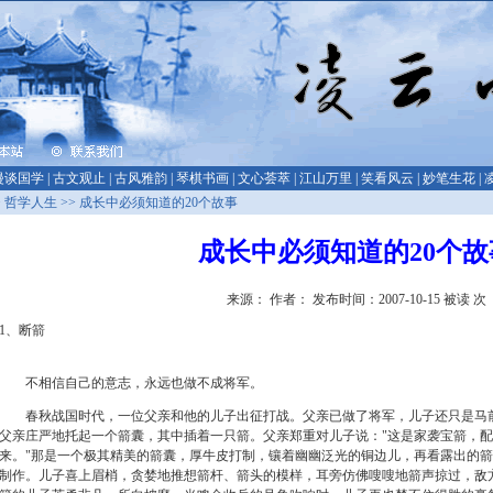
漫谈国学
|
古文观止
|
古风雅韵
|
琴棋书画
|
文心荟萃
|
江山万里
|
笑看风云
|
妙笔生花
|
>
哲学人生
>> 成长中必须知道的20个故事
成长中必须知道的20个故
来源： 作者： 发布时间：2007-10-15 被读
次
1、断箭
不相信自己的意志，永远也做不成将军。
春秋战国时代，一位父亲和他的儿子出征打战。父亲已做了将军，儿子还只是马前
父亲庄严地托起一个箭囊，其中插着一只箭。父亲郑重对儿子说："这是家袭宝箭，
来。"那是一个极其精美的箭囊，厚牛皮打制，镶着幽幽泛光的铜边儿，再看露出的
制作。儿子喜上眉梢，贪婪地推想箭杆、箭头的模样，耳旁仿佛嗖嗖地箭声掠过，敌