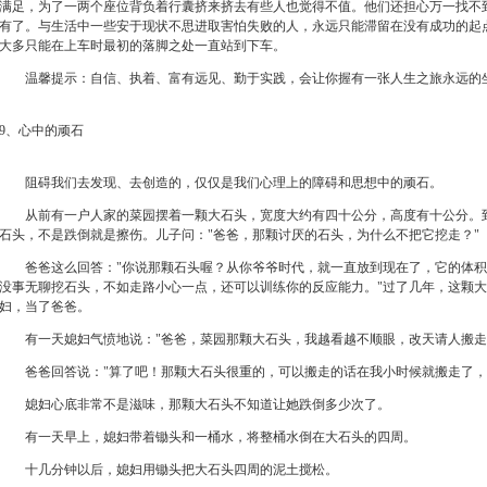
满足，为了一两个座位背负着行囊挤来挤去有些人也觉得不值。他们还担心万一找不
有了。与生活中一些安于现状不思进取害怕失败的人，永远只能滞留在没有成功的起
大多只能在上车时最初的落脚之处一直站到下车。
温馨提示：自信、执着、富有远见、勤于实践，会让你握有一张人生之旅永远的
9、心中的顽石
阻碍我们去发现、去创造的，仅仅是我们心理上的障碍和思想中的顽石。
从前有一户人家的菜园摆着一颗大石头，宽度大约有四十公分，高度有十公分。到
石头，不是跌倒就是擦伤。儿子问："爸爸，那颗讨厌的石头，为什么不把它挖走？"
爸爸这么回答："你说那颗石头喔？从你爷爷时代，就一直放到现在了，它的体积
没事无聊挖石头，不如走路小心一点，还可以训练你的反应能力。"过了几年，这颗
妇，当了爸爸。
有一天媳妇气愤地说："爸爸，菜园那颗大石头，我越看越不顺眼，改天请人搬走
爸爸回答说："算了吧！那颗大石头很重的，可以搬走的话在我小时候就搬走了，
媳妇心底非常不是滋味，那颗大石头不知道让她跌倒多少次了。
有一天早上，媳妇带着锄头和一桶水，将整桶水倒在大石头的四周。
十几分钟以后，媳妇用锄头把大石头四周的泥土搅松。