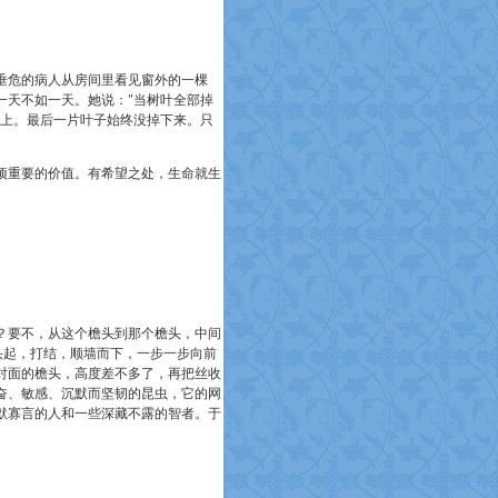
危的病人从房间里看见窗外的一棵
一天不如一天。她说："当树叶全部掉
枝上。最后一片叶子始终没掉下来。只
重要的价值。有希望之处，生命就生
要不，从这个檐头到那个檐头，中间
头起，打结，顺墙而下，一步一步向前
对面的檐头，高度差不多了，再把丝收
奋、敏感、沉默而坚韧的昆虫，它的网
默寡言的人和一些深藏不露的智者。于