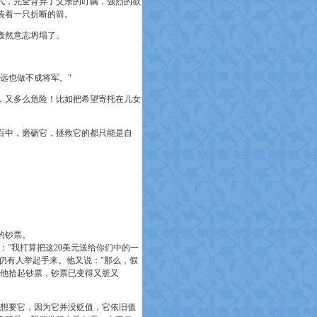
气，完全背弃了父亲的叮嘱，强烈的欲
装着一只折断的箭。
轰然意志坍塌了。
远也做不成将军。"
又多么危险！比如把希望寄托在儿女
中，磨砺它，拯救它的都只能是自
的钞票。
："我打算把这20美元送给你们中的一
仍有人举起手来。他又说："那么，假
后他拾起钞票，钞票已变得又脏又
想要它，因为它并没贬值，它依旧值