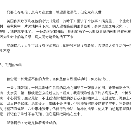
只要心存相信，总有奇迹发生，希望虽然渺茫，但它永存人世
美国作家欧亨利在他的小说《最后一片叶子》里讲了个故事：病房里，一个生命垂
树，在秋风中一片片地掉落下来。病人望着眼前的萧萧落叶，身体也随之每况愈下，
光时，我也就要死了。"一位老画家得知后，用彩笔画了一片叶脉青翠的树叶挂在树
因为生命中的这片绿，病人竟奇迹般地活了下来。
温馨提示：人生可以没有很多东西，却唯独不能没有希望。希望是人类生活的一项
生不息！
5、飞翔的蜘蛛
信念是一种无坚不催的力量，当你坚信自己能成功时，你必能成功。
一天，我发现，一只黑蜘蛛在后院的两檐之间结了一张很大的网。难道蜘蛛会飞？
有一丈余宽，第一根线是怎么拉过去的？后来，我发现蜘蛛走了许多弯路--从一个檐
爬，小心翼翼，翘起尾部，不让丝沾到地面的沙石或别的物体上，走过空地，再爬上
紧，以后也是如此。温馨提示：蜘蛛不会飞翔，但它能够把网凌结在半空中。它是勤
制得精巧而规矩，八卦形地张开，仿佛得到神助。这样的成绩，使人不由想起那些沉
是，我记住了蜘蛛不会飞翔，但它照样把网结在空中。
温馨提示：奇迹是执着者造成的。