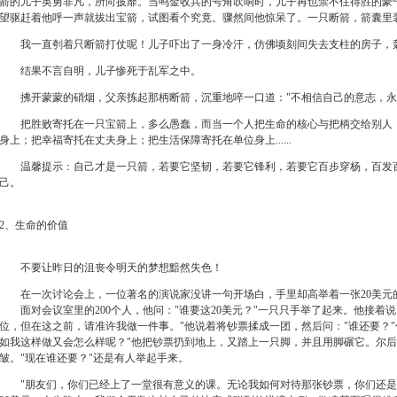
箭的儿子英勇非凡，所向披靡。当鸣金收兵的号角吹响时，儿子再也禁不住得胜的豪
望驱赶着他呼一声就拔出宝箭，试图看个究竟。骤然间他惊呆了。一只断箭，箭囊里
我一直刳着只断箭打仗呢！儿子吓出了一身冷汗，仿佛顷刻间失去支柱的房子，
结果不言自明，儿子惨死于乱军之中。
拂开蒙蒙的硝烟，父亲拣起那柄断箭，沉重地啐一口道："不相信自己的意志，永
把胜败寄托在一只宝箭上，多么愚蠢，而当一个人把生命的核心与把柄交给别人，
身上；把幸福寄托在丈夫身上；把生活保障寄托在单位身上......
温馨提示：自己才是一只箭，若要它坚韧，若要它锋利，若要它百步穿杨，百发百
己。
2、生命的价值
不要让昨日的沮丧令明天的梦想黯然失色！
在一次讨论会上，一位著名的演说家没讲一句开场白，手里却高举着一张20美元
面对会议室里的200个人，他问："谁要这20美元？"一只只手举了起来。他接着说
位，但在这之前，请准许我做一件事。"他说着将钞票揉成一团，然后问："谁还要？"
如我这样做又会怎么样呢？"他把钞票扔到地上，又踏上一只脚，并且用脚碾它。尔
皱。"现在谁还要？"还是有人举起手来。
"朋友们，你们已经上了一堂很有意义的课。无论我如何对待那张钞票，你们还是