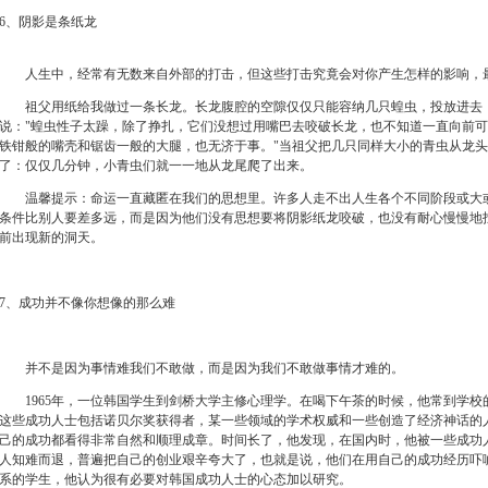
6、阴影是条纸龙
人生中，经常有无数来自外部的打击，但这些打击究竟会对你产生怎样的影响，
祖父用纸给我做过一条长龙。长龙腹腔的空隙仅仅只能容纳几只蝗虫，投放进去，
说："蝗虫性子太躁，除了挣扎，它们没想过用嘴巴去咬破长龙，也不知道一直向前
铁钳般的嘴壳和锯齿一般的大腿，也无济于事。"当祖父把几只同样大小的青虫从龙
了：仅仅几分钟，小青虫们就一一地从龙尾爬了出来。
温馨提示：命运一直藏匿在我们的思想里。许多人走不出人生各个不同阶段或大或
条件比别人要差多远，而是因为他们没有思想要将阴影纸龙咬破，也没有耐心慢慢地
前出现新的洞天。
7、成功并不像你想像的那么难
并不是因为事情难我们不敢做，而是因为我们不敢做事情才难的。
1965年，一位韩国学生到剑桥大学主修心理学。在喝下午茶的时候，他常到学校
这些成功人士包括诺贝尔奖获得者，某一些领域的学术权威和一些创造了经济神话的
己的成功都看得非常自然和顺理成章。时间长了，他发现，在国内时，他被一些成功
人知难而退，普遍把自己的创业艰辛夸大了，也就是说，他们在用自己的成功经历吓
系的学生，他认为很有必要对韩国成功人士的心态加以研究。