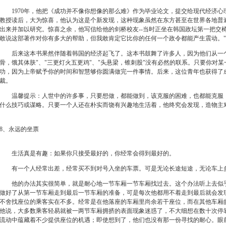
1970年，他把《成功并不像你想像的那么难》作为毕业论文，提交给现代经济心
教授读后，大为惊喜，他认为这是个新发现，这种现象虽然在东方甚至在世界各地普
出来并加以研究。惊喜之余，他写信给他的剑桥校友--当时正坐在韩国政坛第一把交椅
敢说这部著作对你有多大的帮助，但我敢肯定它比你的任何一个政令都能产生震动。"
后来这本书果然伴随着韩国的经济起飞了。这本书鼓舞了许多人，因为他们从一个
骨，饿其体肤"、"三更灯火五更鸡"、"头悬梁，锥刺股"没有必然的联系。只要你对
功，因为上帝赋予你的时间和智慧够你圆满做完一件事情。后来，这位青年也获得了
裁。
温馨提示：人世中的许多事，只要想做，都能做到，该克服的困难，也都能克服，
什么技巧或谋略。只要一个人还在朴实而饶有兴趣地生活着，他终究会发现，造物主
8、永远的坐票
生活真是有趣：如果你只接受最好的，你经常会得到最好的。
有一个人经常出差，经常买不到对号入坐的车票。可是无论长途短途，无论车上
他的办法其实很简单，就是耐心地一节车厢一节车厢找过去。这个办法听上去似乎
做好了从第一节车厢走到最后一节车厢的准备，可是每次他都用不着走到最后就会发
不舍找座位的乘客实在不多。经常是在他落座的车厢里尚余若干座位，而在其他车厢
他说，大多数乘客轻易就被一两节车厢拥挤的表面现象迷惑了，不大细想在数十次停
流动中蕴藏着不少提供座位的机遇；即使想到了，他们也没有那一份寻找的耐心。眼