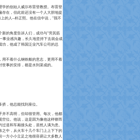
理学的创始人威尔布雷登教授。布雷登
遍存在，但此前还没有一个人大胆地提
上的人--朴正熙。他在信中说，"我不
新的角度告诉人们，成功与"劳其筋
某一事业感兴趣，长久地坚持下去就会成
成功，他成了韩国泛业汽车公司的总
用不着什么钢铁般的意志，更用不着
对世事的安排，都是水到渠成的。
多挤，他总能找到座位。
并不高明，但却很管用。每次，他都
现空位。他说，这是因为像他这样锲而
的过道和车厢接头处，居然人满为患。
靠之中，从火车十几个车门上上下下的
前一方小小立足之地很容易让大多数人