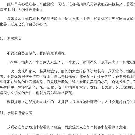
媳妇早有心理准备，可能要挖一天吧，谁都没想到几分钟就把石头挖起来，看看大
是被那个巨大的外表蒙骗了。
温馨提示：你抱着下坡的想法爬山，便无从爬上山去。如果你的世界沉闷而无望，
世界，必先改变你自己的心态。
10、追求忘我
不要把自己当做鼠，否则肯定被猫吃。
1858年，瑞典的一个富豪人家生下了一个女儿。然而不久，孩子染患了一种无法
一次，女孩和家人一起乘船旅行。船长的太太给孩子讲船长有一只天堂鸟，她被这
看。于是保姆把孩子留在甲板上，自己去找船长。孩子耐不住性子等待，她要求船上
生并不知道她的腿不能走路，而只顾带着她一道去看那只美丽的小鸟。奇迹发生了，
务生的手，慢慢地走了起来。从此，孩子的病便痊愈了。女孩子长大后，又忘我地投
诺贝尔文学奖的女性，也就是茜尔玛拉格萝芙。
温馨提示：忘我是走向成功的一条捷径，只有在这种环境中，人才会超越自身的
11、乐观者与悲观者
乐观者在每次危难中都看到了机会，而悲观的人在每个机会中都看到了危难。