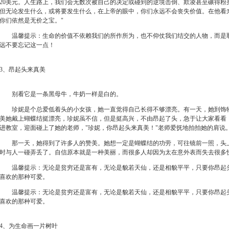
20美元。人生路上，我们会无数次被自己的决定或碰到的逆境击倒、欺凌甚至碾得粉
但无论发生什么，或将要发生什么，在上帝的眼中，你们永远不会丧失价值。在他看
你们依然是无价之宝。"
温馨提示：生命的价值不依赖我们的所作所为，也不仰仗我们结交的人物，而是取
远不要忘记这一点！
3、昂起头来真美
别看它是一条黑母牛，牛奶一样是白的。
珍妮是个总爱低着头的小女孩，她一直觉得自己长得不够漂亮。有一天，她到饰物
美她戴上蝴蝶结挺漂亮，珍妮虽不信，但是挺高兴，不由昂起了头，急于让大家看看
进教室，迎面碰上了她的老师，"珍妮，你昂起头来真美！"老师爱抚地拍拍她的肩说
那一天，她得到了许多人的赞美。她想一定是蝴蝶结的功劳，可往镜前一照，头上
时与人一碰弄丢了。自信原本就是一种美丽，而很多人却因为太在意外表而失去很多
温馨提示：无论是贫穷还是富有，无论是貌若天仙，还是相貌平平，只要你昂起头
喜欢的那种可爱。
温馨提示：无论是贫穷还是富有，无论是貌若天仙，还是相貌平平，只要你昂起头
喜欢的那种可爱。
4、为生命画一片树叶