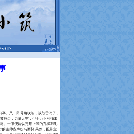
凌云社区
事
卒。又一阵号角吹响，战鼓雷鸣了，
配带身边，力量无穷，但千万不可抽出
箭尾。一眼便能认定用上等的孔雀羽毛
方的主帅应声折马而毙.果然，配带宝