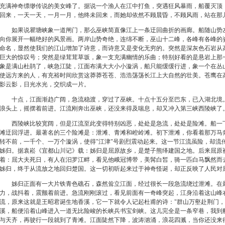
充满神奇缥缈传说的美女峰了。据说一个渔人在江中打鱼，突遇狂风暴雨，船覆灭顶
回来，一天一天，一月一月，他终未回来，而她却依然不顾晨昏，不顾风雨，站在那
如果说瞿塘峡象一道闸门，那么巫峡简直像江上一条迂回曲折的画廊。船随山势左
向你展开一幅绝好的风景画。两岸山势奇绝，连绵不断，巫山十二峰，各峰有各峰的
命名，显然使我们的江山增加了诗意，而诗意又是变化无穷的。突然是深灰色石岩从
巨大的惊叹号；突然是绿茸茸草坂，象一支充满幽情的乐曲；特别好看的是悬岩上那
象是满山杜鹃了，峡急江陡，江面布满大大小小漩涡，船只能缓缓行进，象一个在丛
使远方来的人，有充裕时间欣赏这莽莽苍苍、浩浩荡荡长江上大自然的壮美。苍鹰在
影云影，日光水光，交织成一片。
十点，江面渐趋广阔，急流稳渡，穿过了巫峡。十点十五分至巴东，已入湖北境。
浪头上，摇摆着前进。江流刚奔出巫峡，还没来得及喘息，却又冲入第三峡西陵峡了
西陵峡比较宽阔，但是江流至此变得特别凶恶，处处是急流，处处是险滩。船一下
滩迂回浮进。最著名的三个险滩是：泄滩、青滩和崆岭滩。初下泄滩，你看着那万马
转不前，一千个、一万个漩涡，使得"
江津"
号剧烈震动起来。这一节江流虽险，却流
姊归。据袁崧《宜都山川记》载：姊归是屈原故乡，是楚子熊绎建国之地。后来屈原
着：屈大夫死日，有人在汨罗江畔，看见他峨冠博带，美髯白皙，骑一匹白马飘然而
姊归，终于从流放之地回归楚国。这一切初听起来过于神奇怪诞，却正反映了人民对
姊归正面有一大片铁青色礁石，森然耸立江面，经过很长一段急流绕过泄滩。在最
力，战抖着，震颤着前进。急流刚刚滚过，看见前面有一奇峰突起，江身沿着这山峰
流，原来这就是王昭君诞生地香溪，它一下就令人记起杜甫的诗："群山万壑赴荆门，
溪，船便沿着山峰进入一道无比险峻的长峡兵书宝剑峡。这儿完全是一条窄巷，我到
与天齐，再驶行一段就到了青滩。江面陡然下降，波涛汹涌，浪花四溅，当你还没来