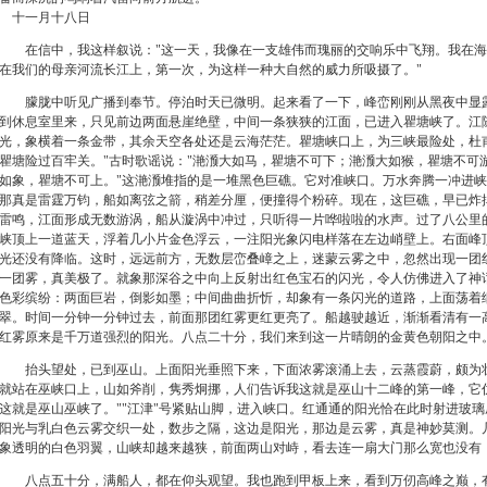
十一月十八日
在信中，我这样叙说："
这一天，我像在一支雄伟而瑰丽的交响乐中飞翔。我在海
在我们的母亲河流长江上，第一次，为这样一种大自然的威力所吸摄了。"
朦胧中听见广播到奉节。停泊时天已微明。起来看了一下，峰峦刚刚从黑夜中显露
到休息室里来，只见前边两面悬崖绝壁，中间一条狭狭的江面，已进入瞿塘峡了。江
光，象横着一条金带，其余天空各处还是云海茫茫。瞿塘峡口上，为三峡最险处，杜
瞿塘险过百牢关。"古时歌谣说："滟滪大如马，瞿塘不可下；滟滪大如猴，瞿塘不可
如象，瞿塘不可上。"
这滟滪堆指的是一堆黑色巨礁。它对准峡口。万水奔腾一冲进峡
那真是雷霆万钧，船如离弦之箭，稍差分厘，便撞得个粉碎。现在，这巨礁，早已炸
雷鸣，江面形成无数游涡，船从漩涡中冲过，只听得一片哗啦啦的水声。过了八公里
峡顶上一道蓝天，浮着几小片金色浮云，一注阳光象闪电样落在左边峭壁上。右面峰
光还没有降临。这时，远远前方，无数层峦叠嶂之上，迷蒙云雾之中，忽然出现一团
一团雾，真美极了。就象那深谷之中向上反射出红色宝石的闪光，令人仿佛进入了神
色彩缤纷：两面巨岩，倒影如墨；中间曲曲折忻，却象有一条闪光的道路，上面荡着
翠。时间一分钟一分钟过去，前面那团红雾更红更亮了。船越驶越近，渐渐看清有一
红雾原来是千万道强烈的阳光。八点二十分，我们来到这一片晴朗的金黄色朝阳之中
抬头望处，已到巫山。上面阳光垂照下来，下面浓雾滚涌上去，云蒸霞蔚，颇为壮
就站在巫峡口上，山如斧削，隽秀炯挪，人们告诉我这就是巫山十二峰的第一峰，它
这就是巫山巫峡了。""江津"
号紧贴山脚，进入峡口。红通通的阳光恰在此时射进玻璃
阳光与乳白色云雾交织一处，数步之隔，这边是阳光，那边是云雾，真是神妙莫测。
象透明的白色羽翼，山峡却越来越狭，前面两山对峙，看去连一扇大门那么宽也没有
八点五十分，满船人，都在仰头观望。我也跑到甲板上来，看到万仞高峰之巅，有