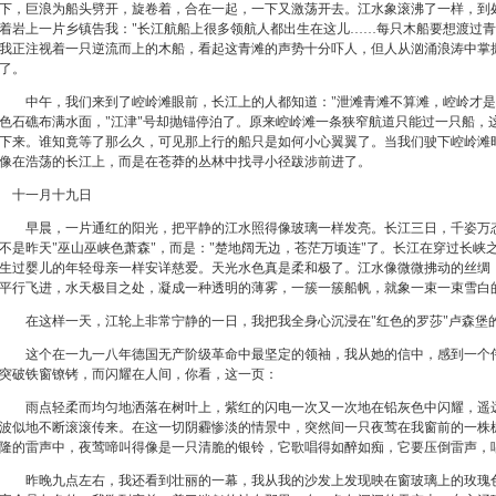
下，巨浪为船头劈开，旋卷着，合在一起，一下又激荡开去。江水象滚沸了一样，到
着岩上一片乡镇告我："长江航船上很多领航人都出生在这儿……每只木船要想渡过青
我正注视着一只逆流而上的木船，看起这青滩的声势十分吓人，但人从汹涌浪涛中掌
了。
中午，我们来到了崆岭滩眼前，长江上的人都知道："
泄滩青滩不算滩，崆岭才是
色石礁布满水面，"江津"
号却抛锚停泊了。原来崆岭滩一条狭窄航道只能过一只船，
下来。谁知竟等了那么久，可见那上行的船只是如何小心翼翼了。当我们驶下崆岭滩
像在浩荡的长江上，而是在苍莽的丛林中找寻小径跋涉前进了。
十一月十九日
早晨，一片通红的阳光，把平静的江水照得像玻璃一样发亮。长江三日，千姿万态
不是昨天"
巫山巫峡色萧森"，而是："楚地阔无边，苍茫万顷连"了。长江在穿过长峡
生过婴儿的年轻母亲一样安详慈爱。天光水色真是柔和极了。江水像微微拂动的丝绸，
平行飞进，水天极目之处，凝成一种透明的薄雾，一簇一簇船帆，就象一束一束雪白
在这样一天，江轮上非常宁静的一日，我把我全身心沉浸在"
红色的罗莎"卢森堡
这个在一九一八年德国无产阶级革命中最坚定的领袖，我从她的信中，感到一个伟
突破铁窗镣铐，而闪耀在人间，你看，这一页：
雨点轻柔而均匀地洒落在树叶上，紫红的闪电一次又一次地在铅灰色中闪耀，遥远
波似地不断滚滚传来。在这一切阴霾惨淡的情景中，突然间一只夜莺在我窗前的一株
隆的雷声中，夜莺啼叫得像是一只清脆的银铃，它歌唱得如醉如痴，它要压倒雷声，
昨晚九点左右，我还看到壮丽的一幕，我从我的沙发上发现映在窗玻璃上的玫瑰色