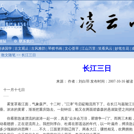
漫谈国学
|
古文观止
|
古风雅韵
|
琴棋书画
|
文心荟萃
|
江山万里
|
笑看风云
|
妙笔生花
|
>
散文随笔
>> 长江三日
长江三日
来源： 作者：刘白羽 发布时间：2007-10-16 被读
十一月十七日
......
雾笼罩着江面，气象森严。十二时，"
江津"
号启碇顺流而下了。在长江与嘉陵江
垂。浓浓的黄雾，渐渐把重庆隐去。一刻钟后，船又在两面碧森森的悬崖陡壁之间的
你看那急速漂流的波涛一起一伏，真是"
众水会万涪，瞿塘争一门"
。而两三木船
动着翅膀，正在逆流而上。我想到李白、杜甫在那遥远的年代，以一叶扁舟，搏浪急
多少瑰丽的诗思啊！……不久，江面更开朗辽阔了。两条大江，骤然相见，欢腾拥抱