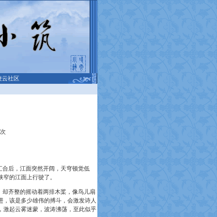
凌云社区
次
汇合后，江面突然开阔，天穹顿觉低
狭窄的江面上行驶了。
，却齐整的摇动着两排木桨，像鸟儿扇
进，该是多少雄伟的搏斗，会激发诗人
，激起云雾迷蒙，波涛沸荡，至此似乎