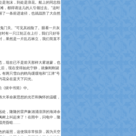
处是泡沫，到处是浪花。船上的同志指
滩，都得请这儿的人引领过去。"这时
握了一条前进途径，也就战胜了大自然
鬼门关。"可见其凶险了。眼看一片灰
这时有一只江轮正在上行，我们只好等
时，果然是一片乱石林立，我们简直不
，现在已不是前天那样大雾迷蒙，也
之后，现在变得如此宁静，就像刚刚诞
有两只雪白的鸥鸟缓缓地和"江津"
号
的花朵在蓝天下闪光。
的《狱中书简》中。
大革命家思想的光芒和胸怀的温暖，
处，隆隆的雷声象汹涌澎湃的海涛余
枫树上叫起来了！在雨中，闪电中，隆
唱亮昏暗……
的返照，这使我非常惊异，因为天空