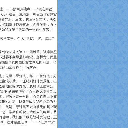
去……"读"两岸猿声……"辄心向往
那儿不过是一泓清溪；可是当你看到它
英雄光彩。后来，我两次到重庆，两次
，多想随那惊涛骇浪，直赴瞿塘，直下
正如我在第二天写的一封信中所说：
雾罩之中。今天却阳光一片。这庄严
竹绿茸茸的遮了一层绣幕。近岸陡壁
不过雾不象早晨那样浓，那样黄，而呈
在很狭窄的两面航标之间迂回前进，顺
翠的山峦模糊为一片灰色。
，这里一星灯火，那儿一簇灯火，好
在翻滚沸腾。一派特别雄伟的景象，出
道强烈的探照灯光，从船顶上射向江
霆斗"的赫赫声势，而且你觉得你自己
体，好象不是一只船，而是你自己正在
溢我的心灵，我觉得这是我所经历的大
斗、航进、穿过黑夜走向黎明的吗？现
一想，掌握住舵轮，透过闪闪电炬，从
的哲学，我们的诗歌是战斗的诗歌，正
！这才是生活啊！"……"江津"号昂