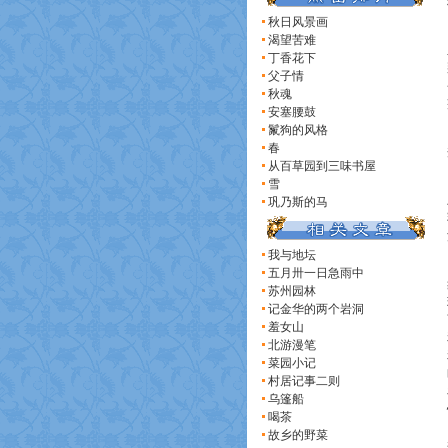
秋日风景画
渴望苦难
丁香花下
父子情
秋魂
安塞腰鼓
鬣狗的风格
春
从百草园到三味书屋
雪
巩乃斯的马
我与地坛
五月卅一日急雨中
苏州园林
记金华的两个岩洞
羞女山
北游漫笔
菜园小记
村居记事二则
乌篷船
喝茶
故乡的野菜