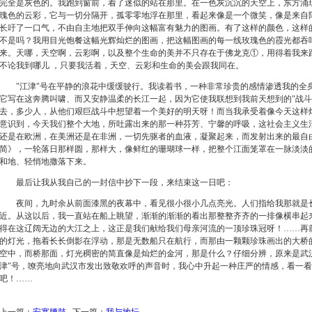
完全是灰色的。我跑到窗前，着了迷似的站在那里。在一色灰沉沉的天空上，东方涌
瑰色的云彩，它与一切分隔开，孤零零地浮在那里，看起来像是一个微笑，像是来自
长吁了一口气，不由自主地把双手伸向这幅富有魅力的图画。有了这样的颜色，这样
不是吗？我用目光饱餐这幅光辉灿烂的图画，把这幅图画的每一线玫瑰色的霞光都吞
来。天哪，天空啊，云彩啊，以及整个生命的美并不只存在于佛龙克①，用得着我来
不论我到哪儿 ，只要我活着，天空、云彩和生命的美会跟我同在。
"
江津"号在平静的浪花中缓缓驶行。我读着书，一种非常珍贵的感情渗透我的全
它写在这奔腾叫啸、而又安静温柔的长江一起，因为它使我联想到我前天想到的"战斗
去，多少人，从他们艰巨战斗中想望着一个美好的明天呀！而当我承受着像今天这样
意识到，今天我们整个大地，所吐露出来的那一种芬芳、宁馨的呼吸，这社会主义生
还是在欧洲，在美洲还是在非洲，一切先驱者的血液，凝聚起来，而发射出来的最自
简》，一轮落日那样圆，那样大，像鲜红的珊瑚球一样，把整个江面笼罩在一脉淡淡
和地、轻悄地撒落下来。
最后让我从我自己的一封信中抄下一段，来结束这一日吧：
夜间，九时余从前面漆黑的夜幕中，看见很小很小几点亮光。人们指给我那就是长
近。从这以后，我一直站在船上眺望，渐渐的渐渐的看出那整整齐齐的一排像横串起
得在这辽阔无边的大江之上，这正是我们献给我们母亲河流的一顶珍珠冠呀！……再
的灯光，拖着长长倒影在浮动，那是无数船只在航行，而那由一颗颗珍珠画出的大桥
空中，而桥那面，灯光稠密的简直像是灿烂的金河，那是什么？仔细分辨，原来是武
津"
号，嘹亮地向武汉市发出致敬欢呼的声音时，我心中升起一种庄严的情感，看一看
吧！……