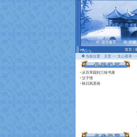
首页
|
当前位置：
主页
>>
文心荟萃
>
从百草园到三味书屋
父子情
秋日风景画