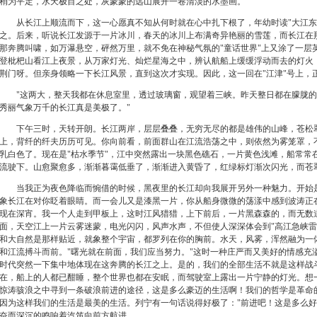
稍为平定，水天极目之处，灰蒙蒙的远山展开一卷清淡的水墨画。
从长江上顺流而下，这一心愿真不知从何时就在心中扎下根了，年幼时读"
大江东
之。后来，听说长江发源于一片冰川，春天的冰川上布满奇异艳丽的雪莲，而长江在
那奔腾叫啸，如万瀑悬空，砰然万里，就不免在神秘气氛的"童话世界"上又涂了一层
登枇杷山看江上夜景，从万家灯光、灿烂星海之中，辨认航船上缓缓浮动而去的灯火
荆门呀。但亲身领略一下长江风景，直到这次才实现。因此，这一回在"江津"号上，
"
这两大，整天我都在休息室里，透过玻璃窗，观望着三峡。昨天整日都在朦胧的
秀丽气象万千的长江真是美极了。"
下午三时，天转开朗。长江两岸，层层叠叠，无穷无尽的都是雄伟的山峰，苍松翠
上，背纤的纤夫历历可见。你向前看，前面群山在江流浩荡之中，则依然为雾笼罩，
乳白色了。现在是"
枯水季节"
，江中突然露出一块黑色礁石，一片黄色浅滩，船常常
流驶下。山愈聚愈多，渐渐暮霭低垂了，渐渐进入黄昏了，红绿标灯渐次闪光，而苍
当我正为夜色降临而惋借的时候，黑夜里的长江却向我展开另外一种魅力。开始是
象长江在对你眨着眼睛。而一会儿又是漆黑一片，你从船身微微的荡漾中感到波涛正
现在深宵。我一个人走到甲板上，这时江风猎猎，上下前后，一片黑森森的，而无数
面，天空江上一片云雾迷蒙，电光闪闪，风声水声，不但使人深深体会到"
高江急峡雷
和大自然是那样贴近，就象整个宇宙，都罗列在你的胸前。水天，风雾，浑然融为一
和江流搏斗而前。"曙光就在前面，我们应当努力。"这时一种庄严而又美好的情感充
时代突然一下集中地体现在这奔腾的长江之上。是的，我们的全部生活不就是这样战
在，船上的人都已酣睡，整个世界也都在安眠，而驾驶室上露出一片宁静的灯光。想
惊涛骇浪之中寻到一条破浪前进的途径，这是多么豪迈的生活啊！我们的哲学是革命
因为这样我们的生活是最美的生活。列宁有一句话说得好极了："前进吧！这是多么好啊
奋而深沉的鸣响着汽笛向前方航进。