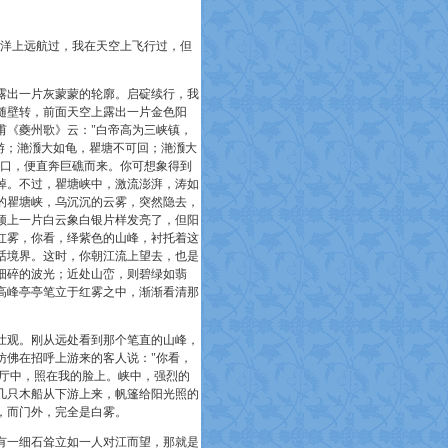
洋上远航过，我在天空上飞行过，但
出一片灰蒙蒙的轮廓。启碇续行，我
随壁转，前面天空上露出一片金色阳
甫《夔州歌》云："
白帝高为三峡镇，
游；滟滪大如龟，瞿塘不可回；滟滪大
口，便直奔巨礁而来。你可想象得到
掉。不过，瞿塘峡中，激流澎湃，涛如
的瞿塘峡，乌沉沉的云雾，突然隐去，
顶上一片白云象白银片样发亮了，但阳
红雾，你看，绎紫色的山峰，衬托着这
话境界。这时，你朝江流上望去，也是
细碎的波光；近处山峦，则碧绿如翡
高峰亭亭笔立于红雾之中，渐渐看清那
。
观。刚从远处看到那个笔直的山峰，
仿佛在招呼上游来的客人说："
你看，
厅中，照在我的脸上。峡中，强烈的
几只木船从下游上来，帆篷给阳光照的
，而门外，完全是白雾。
一细石耸立如一人对江而望，那就是