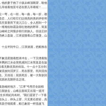
，他的妻子抱了小孩从峰顶眺望，盼他
儿等候着他至今还在那儿等着呢！……
一弯，右一转，每一曲，每一折，都
姿态，人们给它们以很高的美的评价和
高空直垂而下浸入江心，令人想到一个
一堆堆给秋霜染得红艳艳的野草，简直
山峻岭之间慢步前行的旅人。但这正好
高峡上盘旋，江涛追随着山峦激荡，山
十点半到牛口，江浪汹涌，把船推在
。
象流星随着怒涛冲去，一下又绕着险
奔腾的江水会突然感到江水简直是在旋
传着无数优美的传说。十一点十五分到
被流放到泪罗江，死在那里。民间流传
去。又传说：屈原死后，被一大鱼驮回
屈原的无限怀念之情。
急峻的地方，"
江津"号用尽全副精
右面驶去，山峰左面却又出现一道河
生长明妃尚有村。"我们遥望了一下香
船头上，仰头上望，只见黄石碧岩，高
得及仔细观看，船已象箭一样迅速飞