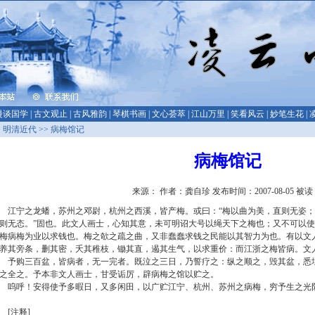
漫谈国学
|
古文观止
|
古风雅韵
|
琴棋书画
|
文心荟萃
|
江山万里
|
笑看风云
|
妙笔生花
|
>
明清近代
>> 病梅馆记
病梅馆记
来源： 作者：龚自珍 发布时间：2007-08-05 被读
江宁之龙蟠，苏州之邓尉，杭州之西溪，皆产梅。或曰：“梅以曲为美，直则无姿；
则无态。”固也。此文人画士，心知其意，未可明诏大号以绳天下之梅也；又不可以
梅病梅为业以求钱也。梅之欹之疏之曲，又非蠢蠢求钱之民能以其智力为也。有以文
养其旁条，删其密，夭其稚枝，锄其直，遏其生气，以求重价：而江浙之梅皆病。文
予购三百盆，皆病者，无一完者。既泣之三日，乃誓疗之：纵之顺之，毁其盆，悉
之全之。予本非文人画士，甘受诟厉，辟病梅之馆以贮之。
呜呼！安得使予多暇日，又多闲田，以广贮江宁、杭州、苏州之病梅，穷予生之光
[注释]