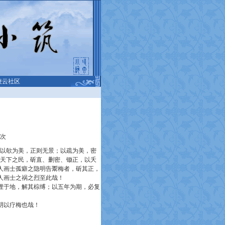
凌云社区
次
以欹为美，正则无景；以疏为美，密
使天下之民，斫直、删密、锄正，以夭
人画士孤癖之隐明告鬻梅者，斫其正，
人画士之祸之烈至此哉！
埋于地，解其棕缚；以五年为期，必复
阴以疗梅也哉！