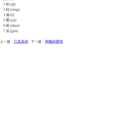
1.欹:(qī)
2.棕:(zōng)
3.遏:(è)
5.鬻:(yù)
6.斫:(zhuó)
7.诟:(goù)
上一篇：
己亥杂诗
下一篇：
阿哑的爱情