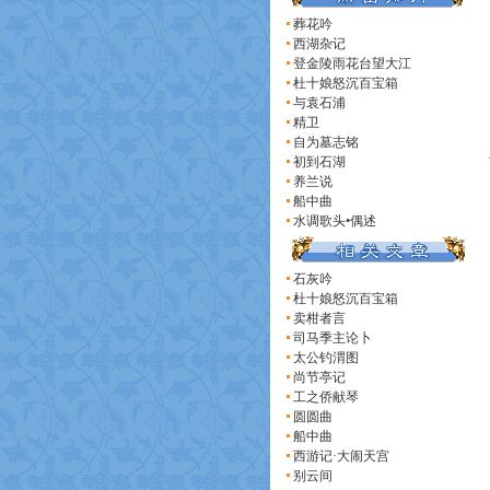
葬花吟
西湖杂记
登金陵雨花台望大江
杜十娘怒沉百宝箱
与袁石浦
精卫
自为墓志铭
初到石湖
养兰说
船中曲
水调歌头•偶述
石灰吟
杜十娘怒沉百宝箱
卖柑者言
司马季主论卜
太公钓渭图
尚节亭记
工之侨献琴
圆圆曲
船中曲
西游记·大闹天宫
别云间