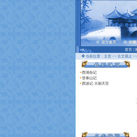
首页
|
当前位置：
主页
>>
古文观止
>
西湖杂记
登泰山记
西游记·大闹天宫