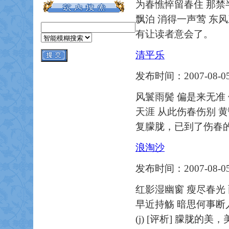
为春憔悴留春住 那禁
飘泊 消得一声莺 东
有让读者意会了。
清平乐
发布时间：2007-08-05
风鬟雨鬓 偏是来无准
天涯 从此伤春伤别 黄昏只对
复朦胧，已到了伤春
浪淘沙
发布时间：2007-08-05
红影湿幽窗 瘦尽春光
早近持觞 暗思何事断人肠 
(j) [评析] 朦胧