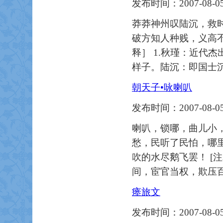
发布时间：2007-08-05
莽莽神州叹陆沉，救时
破方知人种贱，义高不
释］ 1.秋瑾：近代
样子。陆沉：即国士沉
朝天子•咏喇叭
发布时间：2007-08-05
喇叭，锁哪，曲儿小
愁，民听了民怕，哪里
吹的水尽鹅飞罢！ [注
间，宦官当权，欺压
瘗旅文
发布时间：2007-08-05