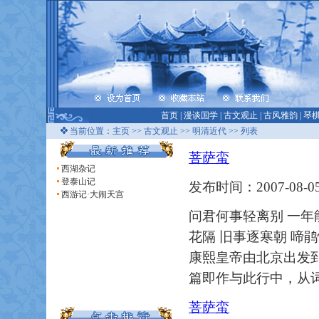
首页
|
漫谈国学
|
古文观止
|
古风雅韵
|
琴
当前位置：
主页
>>
古文观止
>>
明清近代
>> 列表
菩萨蛮
西湖杂记
登泰山记
发布时间：2007-08-05
西游记·大闹天宫
问君何事轻离别 一年
花隔 旧事逐寒朝 啼鹃
康熙皇帝由北京出发
篇即作与此行中，从
菩萨蛮