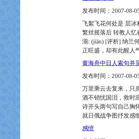
发布时间：2007-08-05
飞絮飞花何处是 层冰
繁丝摇落后 转教人忆春
湔: (jiān) [
正旺盛，却有此醒人
黄海舟中日人索句并
发布时间：2007-08-05
万里乘云去复来，只身
酒不销忧国泪，救时应
诗开头两句写自己胸
就日俄战争图抒发感
感愤