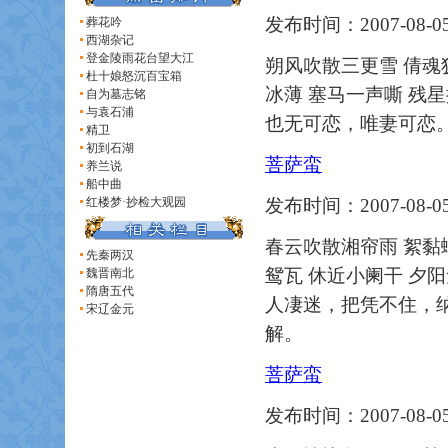
发布时间：2007-08-05
葬花吟
西湖杂记
登金陵雨花台望大江
朔风吹散三更雪 倩魂
杜十娘怒沉百宝箱
冰薄 塞马一声嘶 残
自为墓志铭
与袁石浦
也无可恋，唯妻可恋
精卫
初到石湖
菩萨蛮
养兰说
船中曲
红楼梦·抄检大观园
发布时间：2007-08-05
春云吹散湘帘雨 絮黏
先秦两汉
鸳瓦 休近小阑干 夕阳无限山
魏晋南北
隋唐五代
人凄迷，把凭不住，
宋辽金元
解。
菩萨蛮
发布时间：2007-08-05