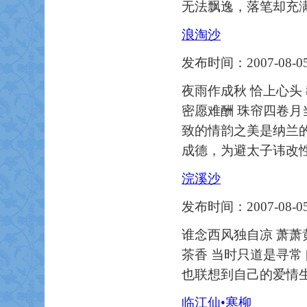
无法飘逸，落笔却充
浪淘沙
发布时间：2007-08-05
夜雨作成秋 恰上心头
密愿难酬 珠帘四卷月当
致的情韵之美是纳兰的天
成德，为避太子讳改
浣溪沙
发布时间：2007-08-05
谁念西风独自凉 萧萧
茶香 当时只道是寻常
也联想到自己的爱情
临江仙•寒柳