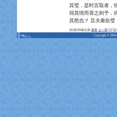
其璧，是时言取者，
得其情而畏之则予，
其怒也？ 且夫秦欲
共6页/89条记录
首页
上一页
[1]
[2]
Copyright © 2004