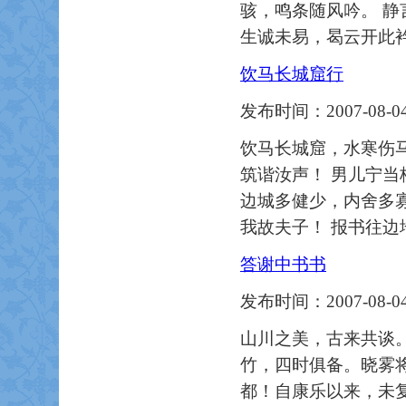
骇，鸣条随风吟。 静
生诚未易，曷云开此
饮马长城窟行
发布时间：2007-08-04
饮马长城窟，水寒伤马
筑谐汝声！ 男儿宁当
边城多健少，内舍多寡
我故夫子！ 报书往边
答谢中书书
发布时间：2007-08-04
山川之美，古来共谈
竹，四时俱备。晓雾
都！自康乐以来，未复有能