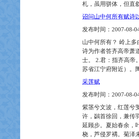
札，虽用骈体，但直
诏问山中何所有赋诗
发布时间：2007-08-04
山中何所有？ 岭上多白
诗为作者答齐高帝萧
士。 2.君：指齐高
苏省江宁府附近）。
采莲赋
发布时间：2007-08-04
紫茎兮文波，红莲兮
许，鷁首徐回，兼传
延顾步。夏始春余，
桡，芦侵罗褠。菊泽