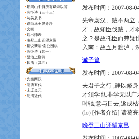
发布时间：2007-08-04
诏问山中何所有赋诗以答
咏怀诗（三十三）
与吴质书
先帝虑汉、贼不两立
赠白马王彪并序
才，故知臣伐贼，才
文赋
后出师表
之？是故托臣而弗疑
晚登三山还望京邑
世说新语•谢公围棋
入南：故五月渡泸，
咏怀诗（其一）
登池上楼诗
诫子篇
饮酒（其五）
发布时间：2007-08-04
先秦两汉
夫君子之行 ,静以修身
隋唐五代
宋辽金元
才须学也,非学无以广
明清近代
时驰,意与日去,遂成枯落,多
(lo) [作者介绍] 诸
晚登三山还望京邑
发布时间：2007-08-04