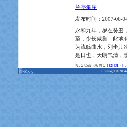
兰亭集序
发布时间：2007-08-04
永和九年，岁在癸丑
至，少长咸集。此地
为流觞曲水，列坐其
是日也，天朗气清，
共5页/65条记录 首页 1
[2]
[3]
[4]
[5
Copyright © 2004