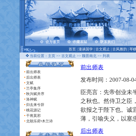
首页
|
漫谈国学
|
古文观止
|
古风雅韵
|
琴
当前位置：
主页
>>
古文观止
>>
魏晋南北
>> 列表
前出师表
前出师表
后出师表
发布时间：2007-08-04
文赋
兰亭集序
臣亮言：先帝创业未
秋兴赋并序
洛神赋
之秋也。然侍卫之臣
归去来兮辞
欲报之于陛下也。诚
桃花源记
干将莫邪
薄，引喻失义，以塞
北朝乐府•木兰诗
后出师表