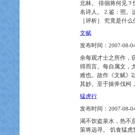
北林。 徘徊将何见？
名诗人。 2.鉴：照
［评析］ 究竟是什
文赋
发布时间：2007-08-04
余每观才士之所作，
得而言。每自属文，
难也。故作《文赋》
其妙。至于操斧伐柯
猛虎行
发布时间：2007-08-04
渴不饮盗泉水，热不息
策将远寻。 饥食猛虎