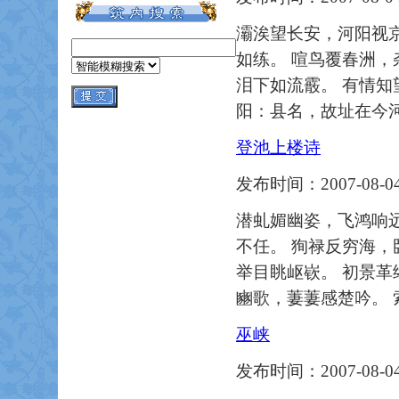
灞涘望长安，河阳视京
如练。 喧鸟覆春洲，
泪下如流霰。 有情知望
阳：县名，故址在今河
登池上楼诗
发布时间：2007-08-04
潜虬媚幽姿，飞鸿响远
不任。 狥禄反穷海，
举目眺岖嵚。 初景革
豳歌，萋萋感楚吟。
巫峡
发布时间：2007-08-04