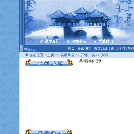
首页
|
漫谈国学
|
古文观止
|
古风雅韵
|
琴
当前位置：
主页
>>
笑看风云
>>
开怀一笑
>> 列表
共0页/0条记录