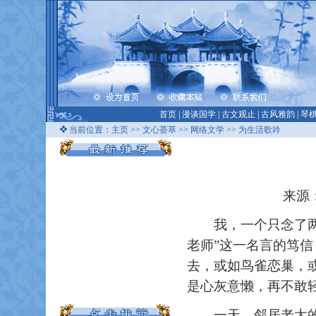
首页
|
漫谈国学
|
古文观止
|
古风雅韵
|
琴
当前位置：
主页
>>
文心荟萃
>>
网络文学
>> 为生活歌吟
来源：
我，一个只念了两年
老师”这一名言的笃
去，或如鸟雀恋巢，
是心灰意懒，再不敢
一天，邻居老太的那