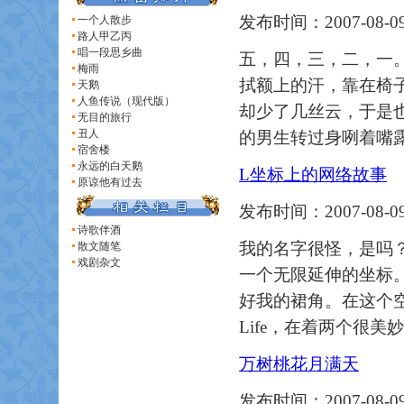
发布时间：2007-08-09
一个人散步
路人甲乙丙
唱一段思乡曲
五，四，三，二，一
梅雨
拭额上的汗，靠在椅
天鹅
人鱼传说（现代版）
却少了几丝云，于是
无目的旅行
丑人
的男生转过身咧着嘴
宿舍楼
永远的白天鹅
L坐标上的网络故事
原谅他有过去
发布时间：2007-08-09
诗歌伴酒
我的名字很怪，是吗？
散文随笔
戏剧杂文
一个无限延伸的坐标
好我的裙角。在这个空
Life，在着两个很
万树桃花月满天
发布时间：2007-08-09