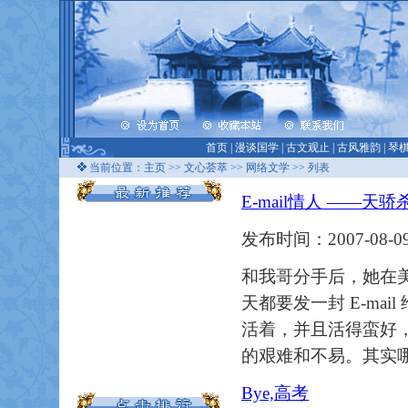
首页
|
漫谈国学
|
古文观止
|
古风雅韵
|
琴
当前位置：
主页
>>
文心荟萃
>>
网络文学
>> 列表
E-mail情人 ——
发布时间：2007-08-09
和我哥分手后，她在
天都要发一封 E-ma
活着，并且活得蛮好
的艰难和不易。其实
Bye,高考